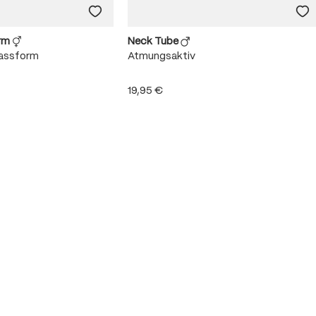
erm
Neck Tube
Passform
Atmungsaktiv
19,95 €