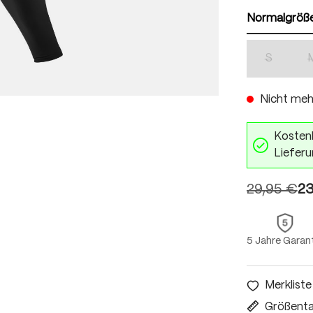
Normalgröß
S
(Diese Opti
Nicht meh
Kostenl
Lieferu
29,95 €
23
5 Jahre Garan
Merkliste
Größenta