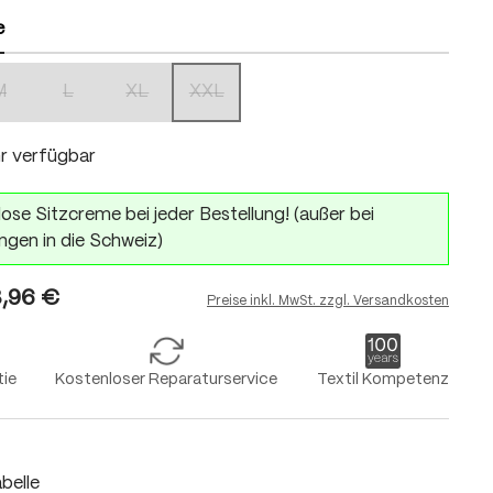
e
M
L
XL
XXL
on ist zurzeit nicht verfügbar.)
(Diese Option ist zurzeit nicht verfügbar.)
(Diese Option ist zurzeit nicht verfügbar.)
(Diese Option ist zurzeit nicht verfügbar.)
(Diese Option ist zurzeit nicht verfügbar.)
r verfügbar
ose Sitzcreme bei jeder Bestellung! (außer bei
ngen in die Schweiz)
,96 €
Preise inkl. MwSt. zzgl. Versandkosten
tie
Kostenloser Reparaturservice
Textil Kompetenz
belle