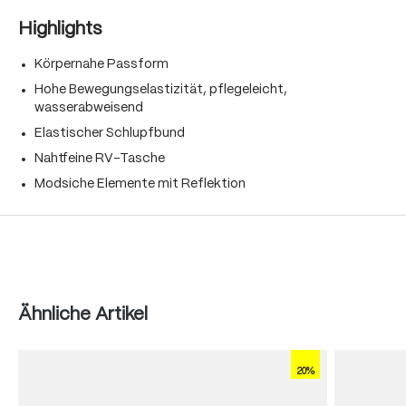
Highlights
Körpernahe Passform
Hohe Bewegungselastizität, pflegeleicht,
wasserabweisend
Elastischer Schlupfbund
Nahtfeine RV-Tasche
Modsiche Elemente mit Reflektion
Produktgalerie überspringen
Ähnliche Artikel
20%