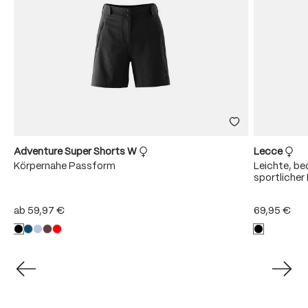
Adventure Super Shorts W
Lecce
Körpernahe Passform
Leichte, b
sportliche
ab
59,97 €
69,95 €