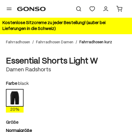
alt springen
Kostenlose Sitzcreme zu jeder Bestellung! (außer bei
Lieferungen in die Schweiz)
Fahrradhosen
/
Fahrradhosen Damen
/
Fahrradhosen kurz
Bildergalerie überspringen
20%
Essential Shorts Light W
Damen Radshorts
auswählen
Farbe
black
black
20%
auswählen
Größe
Normalgröße