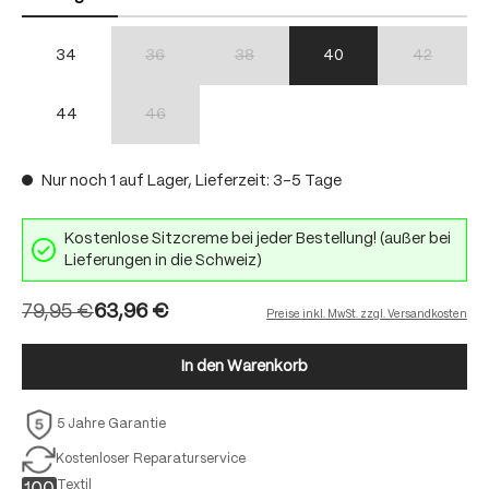
34
36
38
40
42
(Diese Option ist zurzeit nicht verfügbar.)
(Diese Option ist zurzeit nicht verfügbar.)
(Diese Option
44
46
(Diese Option ist zurzeit nicht verfügbar.)
Nur noch 1 auf Lager, Lieferzeit: 3-5 Tage
Kostenlose Sitzcreme bei jeder Bestellung! (außer bei
Lieferungen in die Schweiz)
79,95 €
63,96 €
Preise inkl. MwSt. zzgl. Versandkosten
In den Warenkorb
5 Jahre Garantie
Kostenloser Reparaturservice
Textil