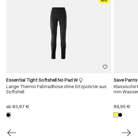
40%
Essential Tight Softshell No Pad W
Save Pant
Lange Thermo Fahrradhose ohne Sitzpolster aus
Klassische 
Softshell
mm Wasser
ab
83,97 €
89,95 €