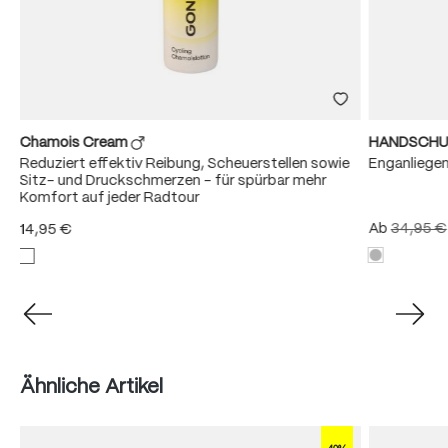
Chamois Cream
HANDSCHU
Reduziert effektiv Reibung, Scheuerstellen sowie
Enganliege
Sitz- und Druckschmerzen – für spürbar mehr
Komfort auf jeder Radtour
Ab
34,95 €
14,95 €
Produktgalerie überspringen
Ähnliche Artikel