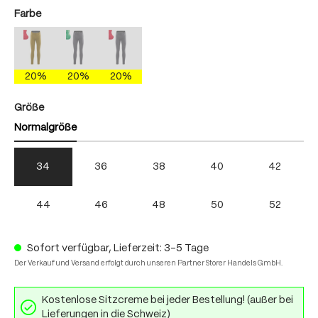
auswählen
Farbe
antique moss/fire
mercury gray/brightgreen
mercury gray/fire
(Diese Option ist zurzeit nicht verfügbar.)
(Diese Option ist zurzeit nicht verfügbar.)
(Diese Option ist zurzeit nicht verfügbar.)
20%
20%
20%
auswählen
Größe
Normalgröße
34
36
38
40
42
44
46
48
50
52
Sofort verfügbar, Lieferzeit: 3-5 Tage
Der Verkauf und Versand erfolgt durch unseren Partner Storer Handels GmbH.
Kostenlose Sitzcreme bei jeder Bestellung! (außer bei
Lieferungen in die Schweiz)