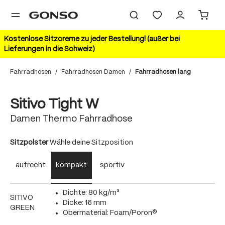
alt springen
Kostenlose Sitzcreme zu jeder Bestellung! (außer bei
Lieferungen in die Schweiz)
Fahrradhosen
/
Fahrradhosen Damen
/
Fahrradhosen lang
Bildergalerie überspringen
Sitivo Tight W
Damen Thermo Fahrradhose
auswählen
Sitzpolster
Wähle deine Sitzposition
aufrecht
kompakt
sportiv
Dichte: 80 kg/m³
SITIVO
Dicke: 16 mm
GREEN
Obermaterial: Foam/Poron®