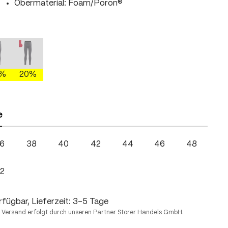
Obermaterial: Foam/Poron®
hlen
moss/fire
mercury gray/brightgreen
mercury gray/fire
n ist zurzeit nicht verfügbar.)
Diese Option ist zurzeit nicht verfügbar.)
(Diese Option ist zurzeit nicht verfügbar.)
0%
20%
hlen
e
6
38
40
42
44
46
48
2
fügbar, Lieferzeit: 3-5 Tage
 Versand erfolgt durch unseren Partner Storer Handels GmbH.