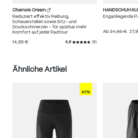
Chamois Cream
HANDSCHUH K
Reduziert effektiv Reibung,
Enganliegende 
Scheuerstellen sowie Sitz- und
Druckschmerzen – für spürbar mehr
Ab
34,95 €
27,
Komfort auf jeder Radtour
14,95 €
4,8
(6)
Durchschnittliche Bewertung
Produktgalerie überspringen
Ähnliche Artikel
40%