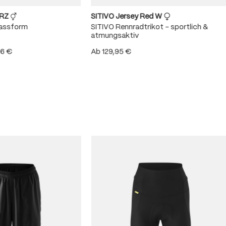
URZ
SITIVO Jersey Red W
Passform
SITIVO Rennradtrikot – sportlich &
atmungsaktiv
96 €
Ab
129,95 €
 von 4.8 von 5 Sternen