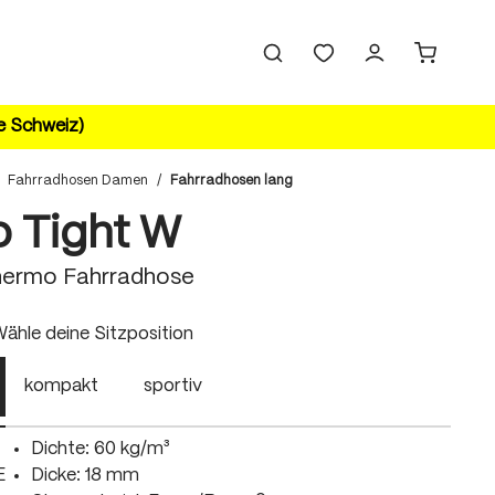
ie Schweiz)
Fahrradhosen Damen
/
Fahrradhosen lang
o Tight W
ermo Fahrradhose
uswählen
ähle deine Sitzposition
kompakt
sportiv
Dichte: 60 kg/m³
E
Dicke: 18 mm