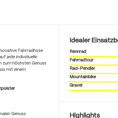
Idealer Einsatzb
nnovative Fahrradhose
Rennrad
uf jede individuelle
Fahrradtour
en zum höchsten Genuss
Rad-Pendler
uss mit einem
Mountainbike
Gravel
zpolster
imalen Genuss
Highlights