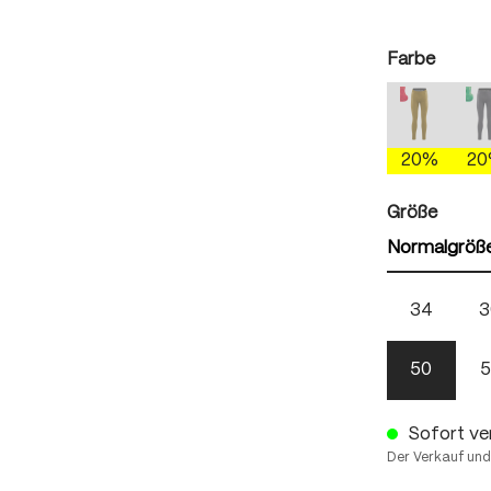
auswä
Farbe
antique 
(Diese Optio
(
20%
2
auswä
Größe
Normalgröß
34
3
50
5
Sofort ver
Der Verkauf und