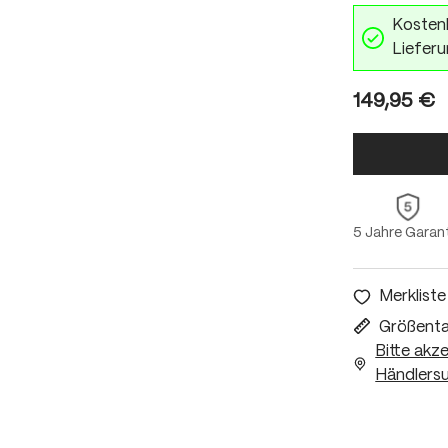
Kostenl
Lieferu
149,95 €
5 Jahre Garan
Merkliste
Größenta
Bitte akz
Händlersu