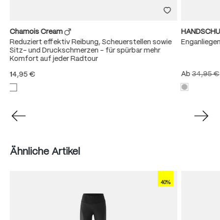
Chamois Cream
HANDSCHU
Reduziert effektiv Reibung, Scheuerstellen sowie
Enganliege
Sitz- und Druckschmerzen – für spürbar mehr
Komfort auf jeder Radtour
Ab
34,95 €
14,95 €
Produktgalerie überspringen
Ähnliche Artikel
40%