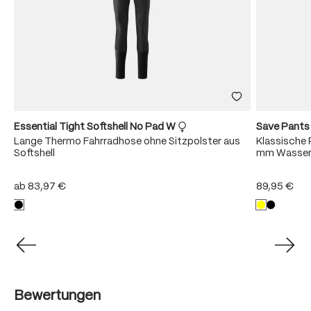
Essential Tight Softshell No Pad W
Save Pant
Lange Thermo Fahrradhose ohne Sitzpolster aus
Klassische 
Softshell
mm Wasser
ab
83,97 €
89,95 €
Bewertungen