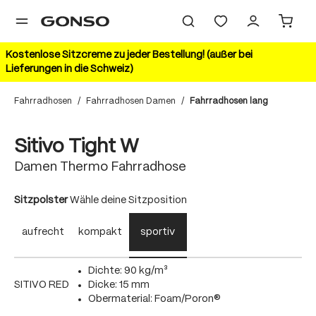
alt springen
Kostenlose Sitzcreme zu jeder Bestellung! (außer bei
Lieferungen in die Schweiz)
Fahrradhosen
/
Fahrradhosen Damen
/
Fahrradhosen lang
Bildergalerie überspringen
20%
Sitivo Tight W
Damen Thermo Fahrradhose
auswählen
Sitzpolster
Wähle deine Sitzposition
aufrecht
kompakt
sportiv
Dichte: 90 kg/m³
SITIVO RED
Dicke: 15 mm
Obermaterial: Foam/Poron®