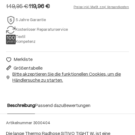
149,95 €
119,96 €
Preise inkl. MwSt. zzgl. Versandkosten
5 Jahre Garantie
Kostenloser Reparaturservice
Textil
Kompetenz
Merkliste
Größentabelle
Bitte akzeptieren Sie die funktionellen Cookies, um die
Händlersuche zu starten.
Beschreibung
Passend dazu
Bewertungen
Artikelnummer
3000404
Die lange Thermo Radhose SITIVO TIGHT W, ist eine