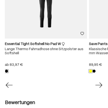
Essential Tight Softshell No Pad W
Save Pant
Lange Thermo Fahrradhose ohne Sitzpolster aus
Klassische 
Softshell
mm Wasser
ab
83,97 €
89,95 €
Bewertungen