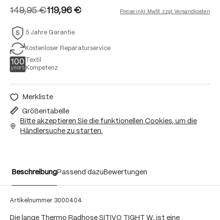
149,95 €
119,96 €
Preise inkl. MwSt. zzgl. Versandkosten
5 Jahre Garantie
Kostenloser Reparaturservice
Textil
Kompetenz
Merkliste
Größentabelle
Bitte akzeptieren Sie die funktionellen Cookies, um die
Händlersuche zu starten.
Beschreibung
Passend dazu
Bewertungen
Artikelnummer
3000404
Die lange Thermo Radhose SITIVO TIGHT W, ist eine