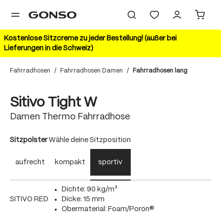
alt springen
Kostenlose Sitzcreme zu jeder Bestellung! (außer bei
Lieferungen in die Schweiz)
Fahrradhosen
/
Fahrradhosen Damen
/
Fahrradhosen lang
Bildergalerie überspringen
20%
Sitivo Tight W
Damen Thermo Fahrradhose
auswählen
Sitzpolster
Wähle deine Sitzposition
aufrecht
kompakt
sportiv
Dichte: 90 kg/m³
SITIVO RED
Dicke: 15 mm
Obermaterial: Foam/Poron®