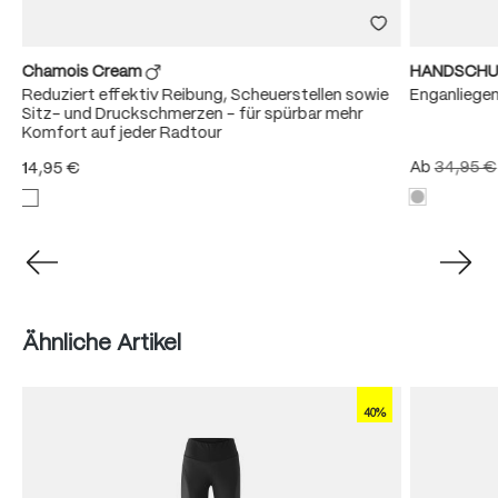
Chamois Cream
HANDSCHU
Reduziert effektiv Reibung, Scheuerstellen sowie
Enganliege
Sitz- und Druckschmerzen – für spürbar mehr
Komfort auf jeder Radtour
Ab
34,95 €
14,95 €
Produktgalerie überspringen
Ähnliche Artikel
40%