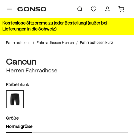
alt springen
Kostenlose Sitzcreme zu jeder Bestellung! (außer bei
Lieferungen in die Schweiz)
Fahrradhosen
/
Fahrradhosen Herren
/
Fahrradhosen kurz
Bildergalerie überspringen
Cancun
Herren Fahrradhose
auswählen
Farbe
black
black
auswählen
Größe
Normalgröße