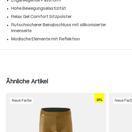
Enganliegende Passform
Hohe Bewegungselastizität
Relax Gel Comfort Sitzpolster
Rutschsicherer Beinabschluss mit silikonisierter
Innenseite
Modische Elemente mit Reflektion
Produktgalerie überspringen
Ähnliche Artikel
20%
Neue Farbe
Neue Far