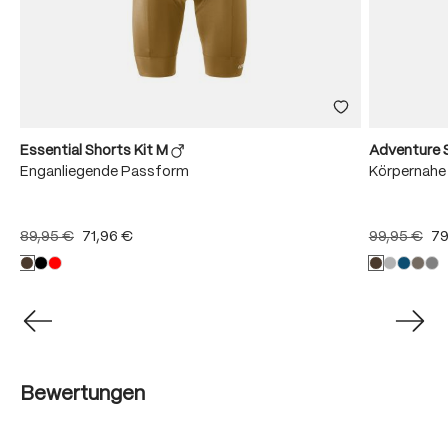
Essential Shorts Kit M
Adventure 
Enganliegende Passform
Körpernahe
89,95 €
71,96 €
99,95 €
79
Bewertungen