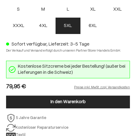
S
M
L
XL
XXL
XXXL
4XL
5XL
6XL
Sofort verfügbar, Lieferzeit: 3-5 Tage
Der Verkauf und Versand erfolgt durch unseren Partner Storer Handels GmbH.
Kostenlose Sitzcreme bei jeder Bestellung! (außer bei
Lieferungen in die Schweiz)
79,95 €
Preise inkl. MwSt. zzgl. Versandkosten
In den Warenkorb
5 Jahre Garantie
Kostenloser Reparaturservice
Textil