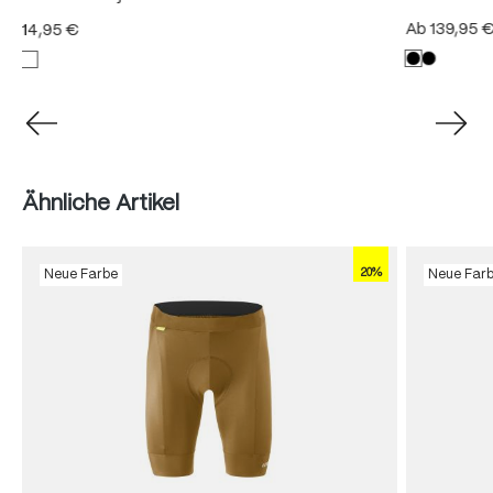
Ab
139,95 
14,95 €
Produktgalerie überspringen
Ähnliche Artikel
20%
Neue Farbe
Neue Far