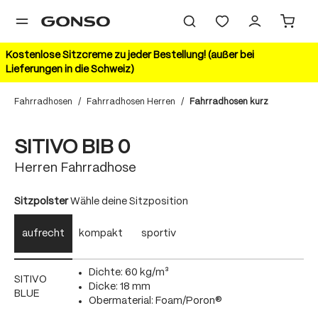
alt springen
Kostenlose Sitzcreme zu jeder Bestellung! (außer bei
Lieferungen in die Schweiz)
Fahrradhosen
/
Fahrradhosen Herren
/
Fahrradhosen kurz
Bildergalerie überspringen
20%
SITIVO BIB 0
Herren Fahrradhose
auswählen
Sitzpolster
Wähle deine Sitzposition
aufrecht
kompakt
sportiv
Dichte: 60 kg/m³
SITIVO
Dicke: 18 mm
BLUE
Obermaterial: Foam/Poron®