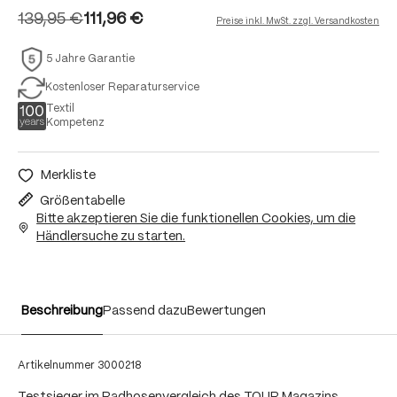
139,95 €
111,96 €
Preise inkl. MwSt. zzgl. Versandkosten
5 Jahre Garantie
Kostenloser Reparaturservice
Textil
Kompetenz
Merkliste
Größentabelle
Bitte akzeptieren Sie die funktionellen Cookies, um die
Händlersuche zu starten.
Beschreibung
Passend dazu
Bewertungen
Artikelnummer
3000218