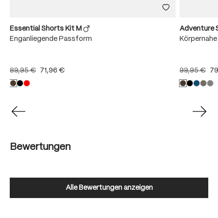
Essential Shorts Kit M
Adventure 
Enganliegende Passform
Körpernahe
89,95 €
71,96 €
99,95 €
79
Bewertungen
Alle Bewertungen anzeigen