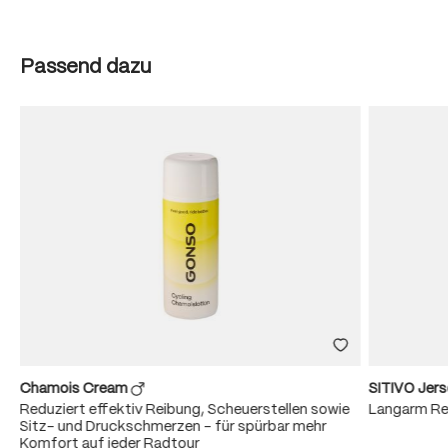
Produktgalerie überspringen
Passend dazu
Chamois Cream
SITIVO Jer
Reduziert effektiv Reibung, Scheuerstellen sowie
Langarm Re
r
Sitz- und Druckschmerzen – für spürbar mehr
Komfort auf jeder Radtour