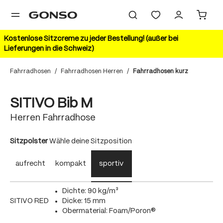
alt springen
Kostenlose Sitzcreme zu jeder Bestellung! (außer bei
Lieferungen in die Schweiz)
Fahrradhosen
/
Fahrradhosen Herren
/
Fahrradhosen kurz
Bildergalerie überspringen
20%
SITIVO Bib M
Herren Fahrradhose
auswählen
Sitzpolster
Wähle deine Sitzposition
aufrecht
kompakt
sportiv
Dichte: 90 kg/m³
SITIVO RED
Dicke: 15 mm
Obermaterial: Foam/Poron®