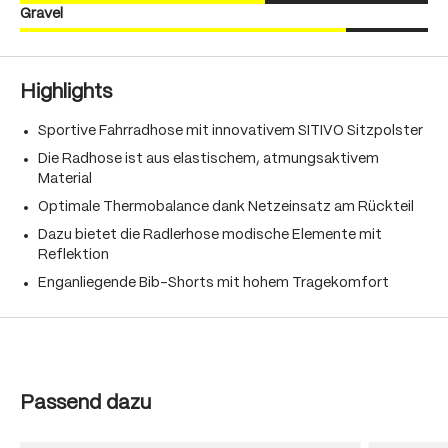
Gravel
Highlights
Sportive Fahrradhose mit innovativem SITIVO Sitzpolster
Die Radhose ist aus elastischem, atmungsaktivem
Material
Optimale Thermobalance dank Netzeinsatz am Rückteil
Dazu bietet die Radlerhose modische Elemente mit
Reflektion
Enganliegende Bib-Shorts mit hohem Tragekomfort
Produktgalerie überspringen
Passend dazu