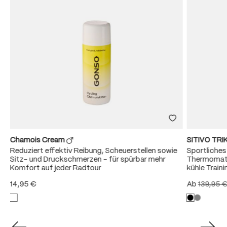
Chamois Cream
SITIVO TR
Reduziert effektiv Reibung, Scheuerstellen sowie
Sportliche
Sitz- und Druckschmerzen – für spürbar mehr
Thermomate
Komfort auf jeder Radtour
kühle Train
14,95 €
Ab
139,95 