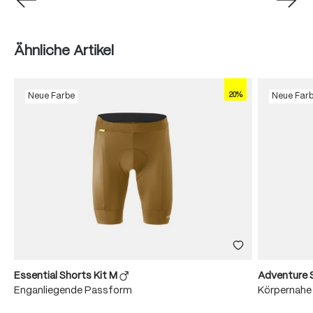
Produktgalerie überspringen
Ähnliche Artikel
20%
Neue Farbe
Neue Far
Essential Shorts Kit M
Adventure 
Enganliegende Passform
Körpernahe