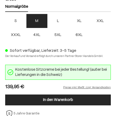
Normalgröße
S
M
L
XL
XXL
XXXL
4XL
5XL
6XL
Sofort verfügbar, Lieferzeit: 3-5 Tage
Der Verkauf und Versand erfolgt durch unseren Partner Storer Handels GmbH.
Kostenlose Sitzcreme bei jeder Bestellung! (außer bei
Lieferungen in die Schweiz)
139,95 €
Preise inkl. MwSt. zzgl. Versandkosten
In den Warenkorb
5 Jahre Garantie