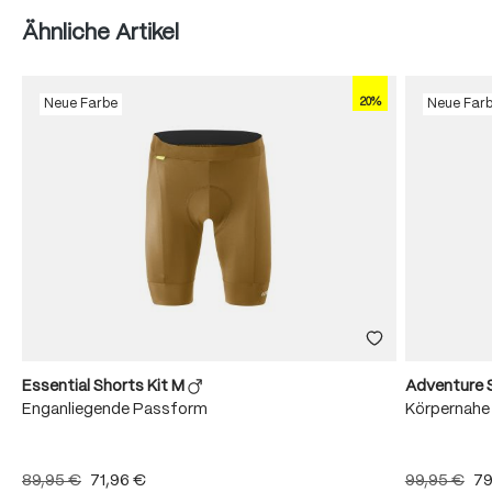
Produktgalerie überspringen
Ähnliche Artikel
20%
Neue Farbe
Neue Far
Essential Shorts Kit M
Adventure 
Enganliegende Passform
Körpernahe
89,95 €
71,96 €
99,95 €
79