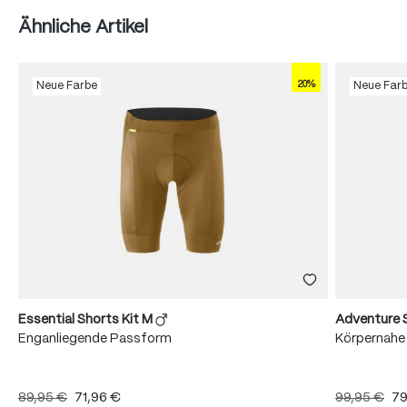
Produktgalerie überspringen
Ähnliche Artikel
20%
Neue Farbe
Neue Far
Essential Shorts Kit M
Adventure 
Enganliegende Passform
Körpernahe
89,95 €
71,96 €
99,95 €
79