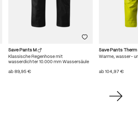
Save Pants M
Save Pants Therm
Klassische Regenhose mit
Warme, wasser- u
wasserdichter 10.000 mm Wassersäule
ab
89,95 €
ab
104,97 €