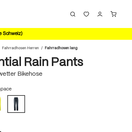
ie Schweiz)
Fahrradhosen Herren
/
Fahrradhosen lang
tial Rain Pants
lwetter Bikehose
hlen
space
safety yellow
outerspace
hlen