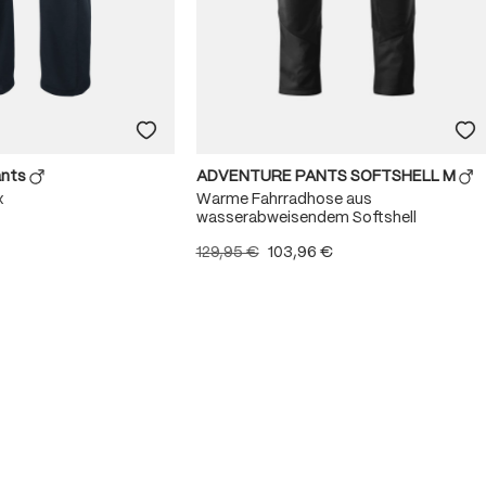
ants
ADVENTURE PANTS SOFTSHELL M
x
Warme Fahrradhose aus
wasserabweisendem Softshell
129,95 €
103,96 €