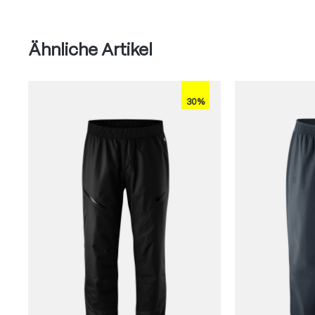
Produktgalerie überspringen
Ähnliche Artikel
30%