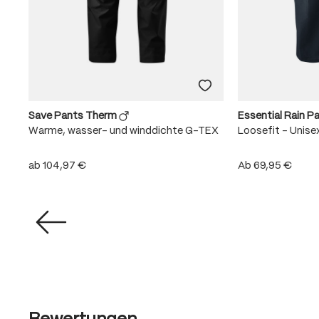
Save Pants Therm
Essential Rain P
EX
Warme, wasser- und winddichte G-TEX
Loosefit - Unise
ab
104,97 €
Ab
69,95 €