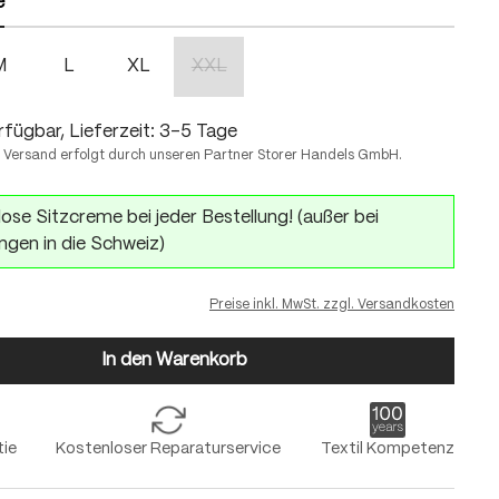
e
M
L
XL
XXL
(Diese Option ist zurzeit nicht verfügbar.)
fügbar, Lieferzeit: 3-5 Tage
 Versand erfolgt durch unseren Partner Storer Handels GmbH.
ose Sitzcreme bei jeder Bestellung! (außer bei
ngen in die Schweiz)
Preise inkl. MwSt. zzgl. Versandkosten
In den Warenkorb
tie
Kostenloser Reparaturservice
Textil Kompetenz