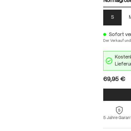
Normalgröß
S
Sofort ver
Der Verkauf und
Kostenl
Lieferu
69,95 €
5 Jahre Garan