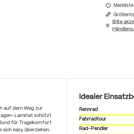
Merkliste
Größenta
Bitte akz
Händlersu
Idealer Einsatzb
ich auf dem Weg zur
Rennrad
2-Lagen-Laminat schützt
Fahrradtour
e Bund für Tragekomfort
Rad-Pendler
ie sich easy überziehen.