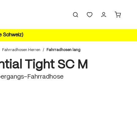
ie Schweiz)
Fahrradhosen Herren
/
Fahrradhosen lang
ntial Tight SC M
bergangs-Fahrradhose
hlen
n ist zurzeit nicht verfügbar.)
hlen