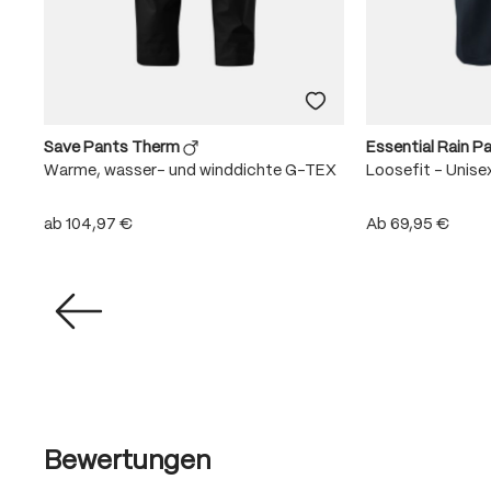
Save Pants Therm
Essential Rain P
EX
Warme, wasser- und winddichte G-TEX
Loosefit - Unise
ab
104,97 €
Ab
69,95 €
Bewertungen