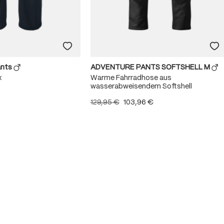
ants
ADVENTURE PANTS SOFTSHELL M
x
Warme Fahrradhose aus
wasserabweisendem Softshell
129,95 €
103,96 €