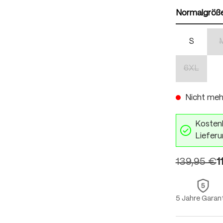
Normalgröß
S
6XL
(Diese Opti
Nicht meh
Kostenl
Lieferu
139,95 €
1
5 Jahre Garan