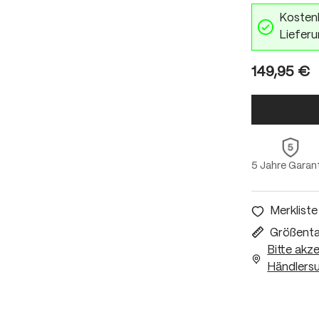
Kostenl
Lieferu
149,95 €
5 Jahre Garan
Merkliste
Größenta
Bitte akz
Händlersu