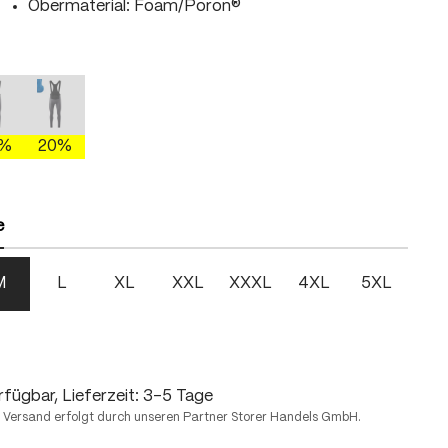
Obermaterial: Foam/Poron®
hlen
gray/brightgreen
mercury gray/fire
mercury gray/skydiver
n ist zurzeit nicht verfügbar.)
Diese Option ist zurzeit nicht verfügbar.)
(Diese Option ist zurzeit nicht verfügbar.)
0%
20%
hlen
e
M
L
XL
XXL
XXXL
4XL
5XL
fügbar, Lieferzeit: 3-5 Tage
 Versand erfolgt durch unseren Partner Storer Handels GmbH.