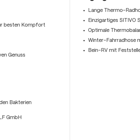
Lange Thermo-Radhos
Einzigartiges SITIVO
ür besten Kompfort
Optimale Thermobalan
Winter-Fahrradhose mi
Bein-RV mit Feststell
iven Genuss
den Bakterien
OLF GmbH