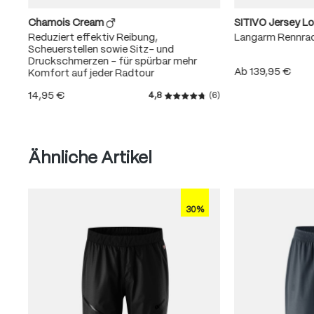
Chamois Cream
SITIVO Jersey L
Reduziert effektiv Reibung,
Langarm Rennra
Scheuerstellen sowie Sitz- und
Druckschmerzen – für spürbar mehr
Ab
139,95 €
Komfort auf jeder Radtour
14,95 €
4,8
(6)
Durchschnittliche Bewertung
Produktgalerie überspringen
Ähnliche Artikel
30%