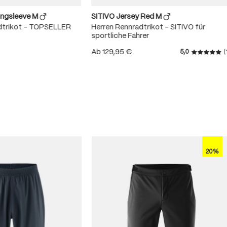
ongsleeve M
SITIVO Jersey Red M
dtrikot – TOPSELLER
Herren Rennradtrikot – SITIVO für
sportliche Fahrer
Ab
129,95 €
5,0
(
Durchschn
 von 4.8 von 5 Sternen
20%