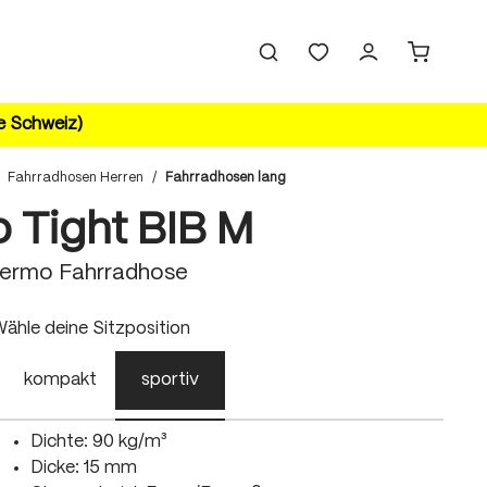
ie Schweiz)
Fahrradhosen Herren
/
Fahrradhosen lang
o Tight BIB M
hermo Fahrradhose
uswählen
ähle deine Sitzposition
kompakt
sportiv
Dichte: 90 kg/m³
Dicke: 15 mm