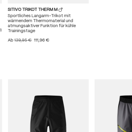
SITIVO TRIKOT THERM M
Sportliches Langarm-Trikot mit
wärmendem Thermomaterial und
atmungsaktiver Funktion für kühle
1)
Trainingstage
ittliche Bewertung von 5 von 5 Sternen
Ab
139,95 €
111,96 €