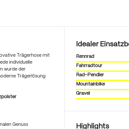
Idealer Einsatzb
novative Trägerhose mit
Rennrad
ede individuelle
Fahrradtour
rm wurde der
Rad-Pendler
 moderne Trägerlösung
Mountainbike
Gravel
zpolster
imalen Genuss
Highlights