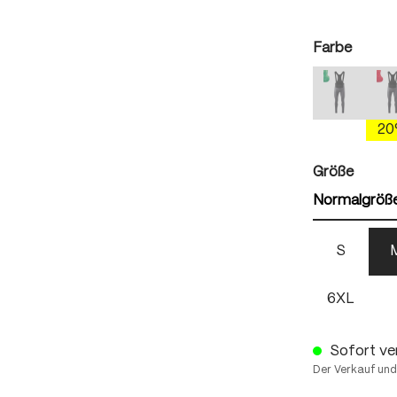
auswä
Farbe
mercury 
(Diese Optio
(
2
auswä
Größe
Normalgröß
S
6XL
Sofort ver
Der Verkauf und