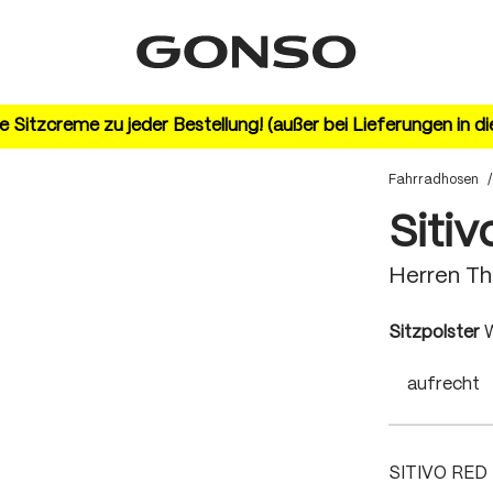
 Sitzcreme zu jeder Bestellung! (außer bei Lieferungen in d
Fahrradhosen
/
Sitiv
Herren T
a
Sitzpolster
W
aufrecht
SITIVO RED