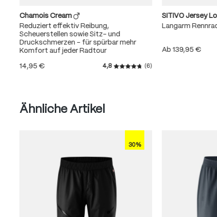
Chamois Cream
SITIVO Jersey L
Reduziert effektiv Reibung,
Langarm Rennra
Scheuerstellen sowie Sitz- und
Druckschmerzen – für spürbar mehr
Ab
139,95 €
Komfort auf jeder Radtour
14,95 €
4,8
(6)
Durchschnittliche Bewertung
Produktgalerie überspringen
Ähnliche Artikel
30%