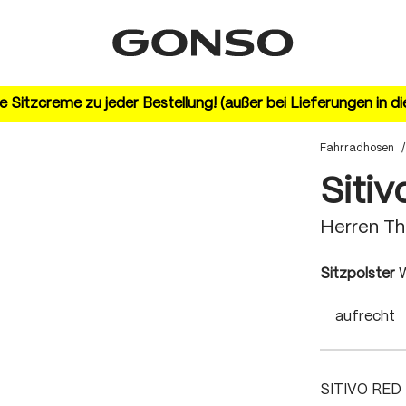
 Sitzcreme zu jeder Bestellung! (außer bei Lieferungen in d
Fahrradhosen
/
Sitiv
Herren T
a
Sitzpolster
W
aufrecht
SITIVO RED