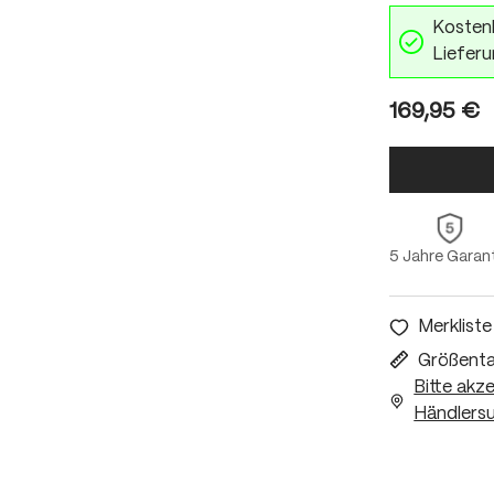
Kostenl
Lieferu
169,95 €
5 Jahre Garan
Merkliste
Größenta
Bitte akz
Händlersu