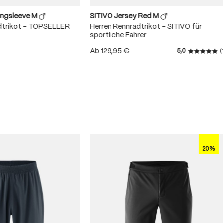
ongsleeve M
SITIVO Jersey Red M
dtrikot – TOPSELLER
Herren Rennradtrikot – SITIVO für
sportliche Fahrer
Ab
129,95 €
5,0
(
Durchschn
 von 4.8 von 5 Sternen
20%