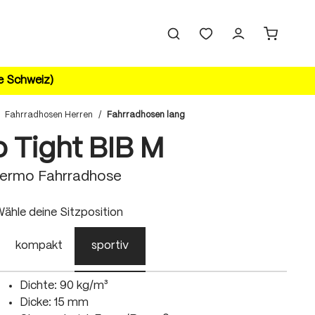
ie Schweiz)
Fahrradhosen Herren
/
Fahrradhosen lang
o Tight BIB M
hermo Fahrradhose
uswählen
ähle deine Sitzposition
kompakt
sportiv
Dichte: 90 kg/m³
Dicke: 15 mm