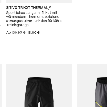
SITIVO TRIKOT THERM M
Sportliches Langarm-Trikot mit
wärmendem Thermomaterial und
atmungsaktiver Funktion für kühle
1)
Trainingstage
ittliche Bewertung von 5 von 5 Sternen
Ab
139,95 €
111,96 €