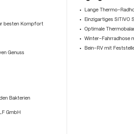
Lange Thermo-Radhos
Einzigartiges SITIVO
ür besten Kompfort
Optimale Thermobalan
Winter-Fahrradhose mi
Bein-RV mit Feststell
iven Genuss
den Bakterien
OLF GmbH