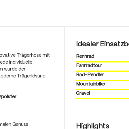
Idealer Einsatzb
novative Trägerhose mit
Rennrad
ede individuelle
Fahrradtour
rm wurde der
Rad-Pendler
 moderne Trägerlösung
Mountainbike
Gravel
zpolster
imalen Genuss
Highlights