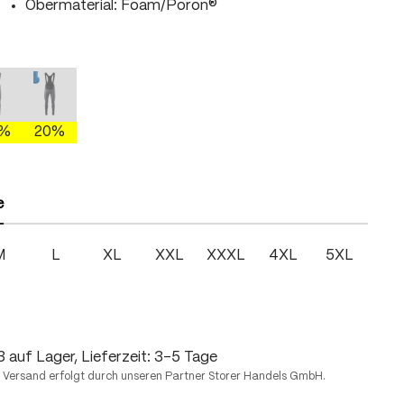
Obermaterial: Foam/Poron®
hlen
gray/brightgreen
mercury gray/fire
mercury gray/skydiver
n ist zurzeit nicht verfügbar.)
Diese Option ist zurzeit nicht verfügbar.)
(Diese Option ist zurzeit nicht verfügbar.)
0%
20%
hlen
e
M
L
XL
XXL
XXXL
4XL
5XL
 auf Lager, Lieferzeit: 3-5 Tage
 Versand erfolgt durch unseren Partner Storer Handels GmbH.