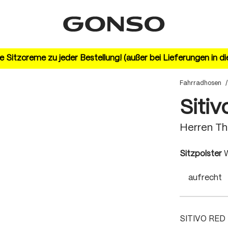
 Sitzcreme zu jeder Bestellung! (außer bei Lieferungen in d
Fahrradhosen
/
Sitiv
Herren T
a
Sitzpolster
W
aufrecht
SITIVO RED