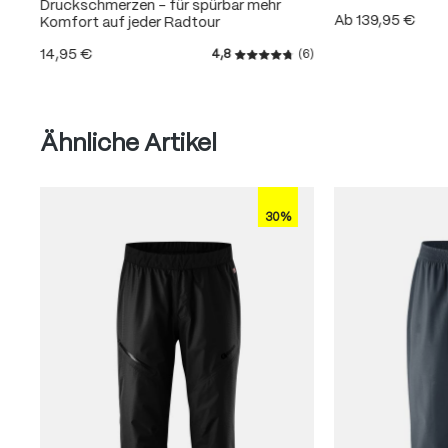
Druckschmerzen – für spürbar mehr
Ab
139,95 €
Komfort auf jeder Radtour
14,95 €
4,8
(6)
Durchschnittliche Bewertung
Produktgalerie überspringen
Ähnliche Artikel
30%