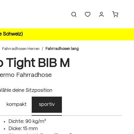
ie Schweiz)
Fahrradhosen Herren
/
Fahrradhosen lang
o Tight BIB M
hermo Fahrradhose
uswählen
ähle deine Sitzposition
kompakt
sportiv
Dichte: 90 kg/m³
Dicke: 15 mm