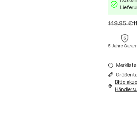
Kostenl
Lieferu
149,95 €
1
5 Jahre Garan
Merkliste
Größenta
Bitte akz
Händlersu