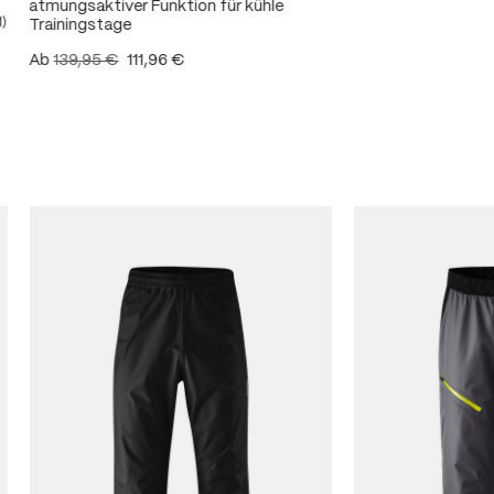
atmungsaktiver Funktion für kühle
1)
Trainingstage
ittliche Bewertung von 5 von 5 Sternen
Ab
139,95 €
111,96 €