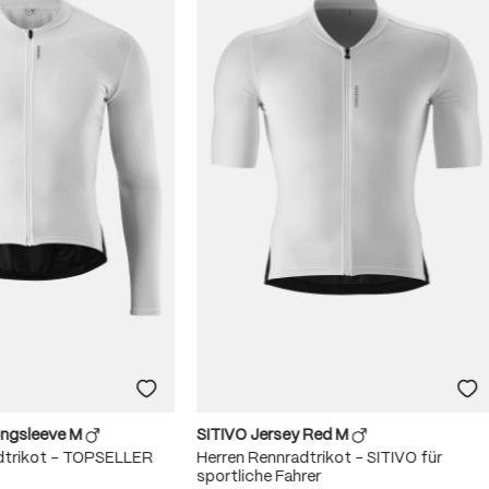
ongsleeve M
SITIVO Jersey Red M
dtrikot – TOPSELLER
Herren Rennradtrikot – SITIVO für
sportliche Fahrer