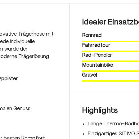
Idealer Einsatzb
novative Trägerhose mit
Rennrad
ede individuelle
Fahrradtour
rm wurde der
Rad-Pendler
 moderne Trägerlösung
Mountainbike
Gravel
zpolster
imalen Genuss
Highlights
Lange Thermo-Radhos
Einzigartiges SITIVO
ür besten Kompfort