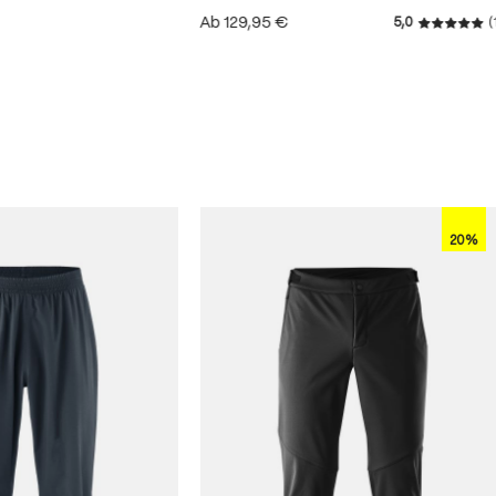
Ab
129,95 €
5,0
(
Durchschn
 von 4.8 von 5 Sternen
20%