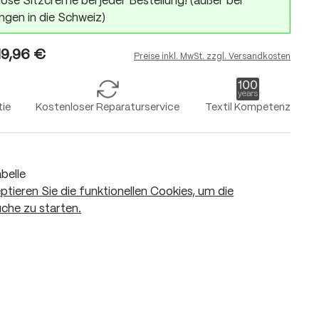
ose Sitzcreme bei jeder Bestellung! (außer bei
ngen in die Schweiz)
19,96 €
Preise inkl. MwSt. zzgl. Versandkosten
tie
Kostenloser Reparaturservice
Textil Kompetenz
belle
eptieren Sie die funktionellen Cookies, um die
che zu starten.