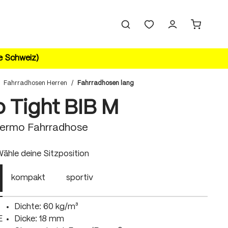
ie Schweiz)
Fahrradhosen Herren
/
Fahrradhosen lang
o Tight BIB M
hermo Fahrradhose
uswählen
ähle deine Sitzposition
kompakt
sportiv
Dichte: 60 kg/m³
E
Dicke: 18 mm