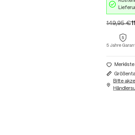
Kostenl
Lieferu
149,95 €
1
5 Jahre Garan
Merkliste
Größenta
Bitte akz
Händlersu