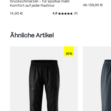
Druckschmerzen – für spürbar mehr
Ab
139,95 €
Komfort auf jeder Radtour
14,95 €
4,8
(6)
Durchschnittliche Bewertung
Produktgalerie überspringen
Ähnliche Artikel
30%