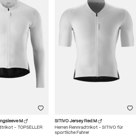
ongsleeve M
SITIVO Jersey Red M
dtrikot – TOPSELLER
Herren Rennradtrikot – SITIVO für
sportliche Fahrer