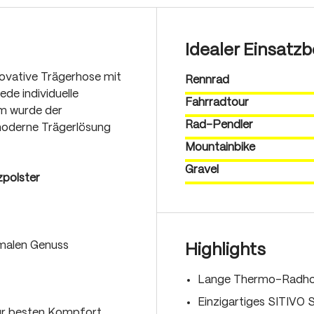
Idealer Einsatzb
novative Trägerhose mit
Rennrad
ede individuelle
Fahrradtour
rm wurde der
Rad-Pendler
 moderne Trägerlösung
Mountainbike
Gravel
zpolster
imalen Genuss
Highlights
Lange Thermo-Radhos
Einzigartiges SITIVO
ür besten Kompfort