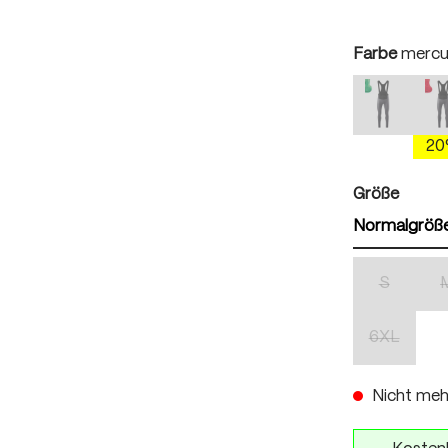
auswä
Farbe
mercu
mercury 
(Diese Optio
(
2
auswä
Größe
Normalgröß
S
(Diese Opti
6XL
(Diese Opti
Nicht meh