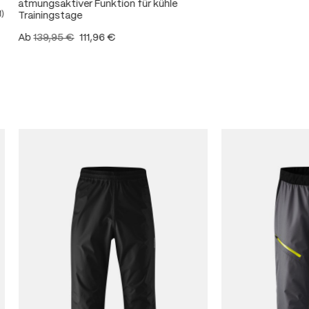
atmungsaktiver Funktion für kühle
1)
Trainingstage
ittliche Bewertung von 5 von 5 Sternen
Ab
139,95 €
111,96 €