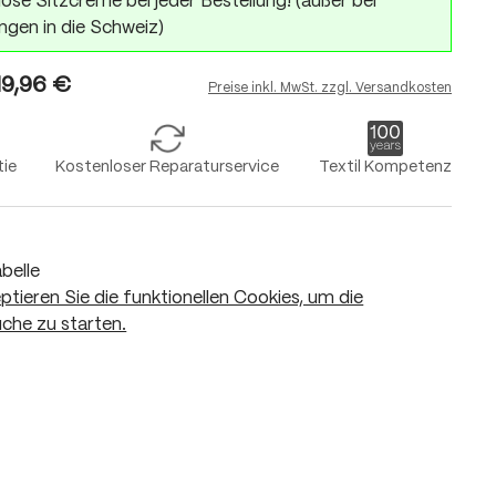
ose Sitzcreme bei jeder Bestellung! (außer bei
ngen in die Schweiz)
19,96 €
Preise inkl. MwSt. zzgl. Versandkosten
tie
Kostenloser Reparaturservice
Textil Kompetenz
belle
eptieren Sie die funktionellen Cookies, um die
che zu starten.