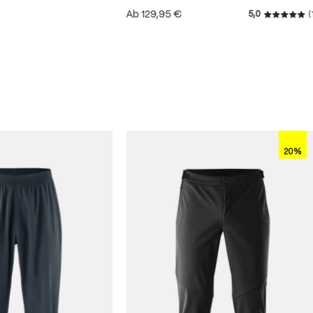
Ab
129,95 €
5,0
(
Durchschn
 von 4.8 von 5 Sternen
20%