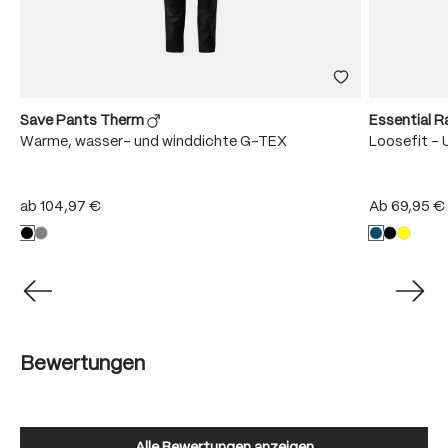
Save Pants Therm
Essential R
Warme, wasser- und winddichte G-TEX
Loosefit - 
ab
104,97 €
Ab
69,95 €
Bewertungen