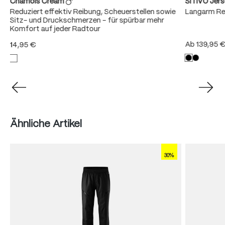
Chamois Cream
SITIVO Jer
Reduziert effektiv Reibung, Scheuerstellen sowie
Langarm Re
r
Sitz- und Druckschmerzen – für spürbar mehr
Komfort auf jeder Radtour
Ab
139,95 
14,95 €
Produktgalerie überspringen
Ähnliche Artikel
30%