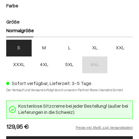
auswählen
Farbe
auswählen
Größe
Normalgröße
S
M
L
XL
XXL
XXXL
4XL
5XL
6XL
(Diese Option ist zurzeit nich
Sofort verfügbar, Lieferzeit: 3-5 Tage
Der Verkauf und Versand erfolgt durch unseren Partner Storer Handels GmbH.
Kostenlose Sitzcreme bei jeder Bestellung! (außer bei
Lieferungen in die Schweiz)
129,95 €
Preise inkl. MwSt. zzgl. Versandkosten