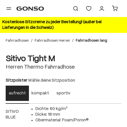
alt springen
Kostenlose Sitzcreme zu jeder Bestellung! (außer bei
Lieferungen in die Schweiz)
Fahrradhosen
/
Fahrradhosen Herren
/
Fahrradhosen lang
Bildergalerie überspringen
Sitivo Tight M
Herren Thermo Fahrradhose
auswählen
Sitzpolster
Wähle deine Sitzposition
aufrecht
kompakt
sportiv
Dichte: 60 kg/m³
SITIVO
Dicke: 18 mm
BLUE
Obermaterial: Foam/Poron®