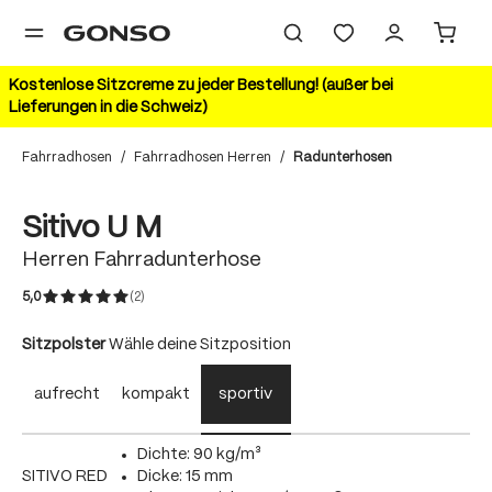
alt springen
Kostenlose Sitzcreme zu jeder Bestellung! (außer bei
Lieferungen in die Schweiz)
Fahrradhosen
/
Fahrradhosen Herren
/
Radunterhosen
Bildergalerie überspringen
Sitivo U M
Herren Fahrradunterhose
5,0
(2)
Durchschnittliche Bewertung von 5 von 5 Sternen
auswählen
Sitzpolster
Wähle deine Sitzposition
aufrecht
kompakt
sportiv
Dichte: 90 kg/m³
SITIVO RED
Dicke: 15 mm