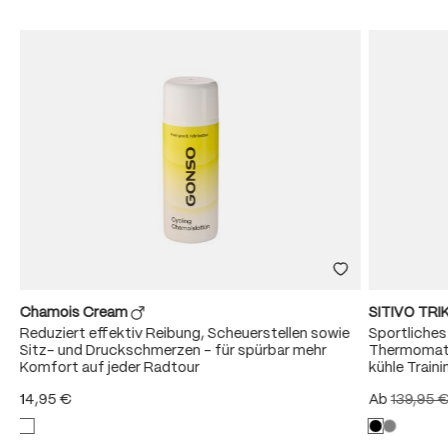
Chamois Cream
SITIVO TR
Reduziert effektiv Reibung, Scheuerstellen sowie
Sportliche
Sitz- und Druckschmerzen – für spürbar mehr
Thermomate
Komfort auf jeder Radtour
kühle Train
14,95 €
Ab
139,95 