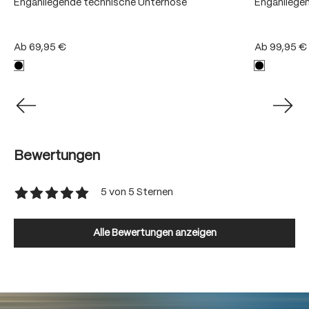
Enganliegende technische Unterhose
Enganliege
Ab
69,95 €
Ab
99,95 €
Bewertungen
5 von 5 Sternen
Durchschnittliche Bewertung von 5 von 5 Sternen
Alle Bewertungen anzeigen