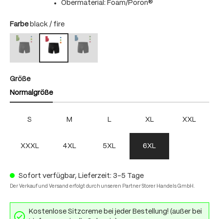
Obermaterial: Foam/Poron®
auswählen
Farbe
black / fire
black / bright green
black / skydiver
black / fire
(Diese Option ist zurzeit nicht verfügbar.)
(Diese Option ist zurzeit nicht verfügbar.)
auswählen
Größe
Normalgröße
S
M
L
XL
XXL
XXXL
4XL
5XL
6XL
Sofort verfügbar, Lieferzeit: 3-5 Tage
Der Verkauf und Versand erfolgt durch unseren Partner Storer Handels GmbH.
Kostenlose Sitzcreme bei jeder Bestellung! (außer bei