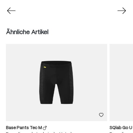
Produktgalerie überspringen
Ähnliche Artikel
Base Pants Tec M
SQlab Go U