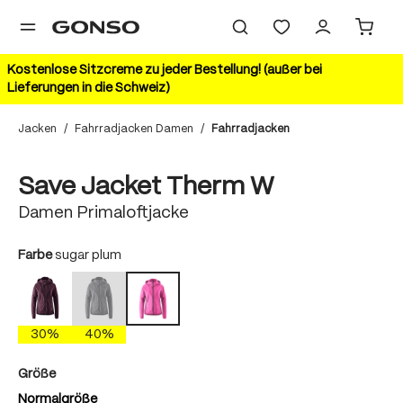
alt springen
Kostenlose Sitzcreme zu jeder Bestellung! (außer bei
Lieferungen in die Schweiz)
Jacken
/
Fahrradjacken Damen
/
Fahrradjacken
Bildergalerie überspringen
Save Jacket Therm W
Damen Primaloftjacke
auswählen
Farbe
sugar plum
rich soil
mercury gray
sugar plum
(Diese Option ist zurzeit nicht verfügbar.)
30%
40%
auswählen
Größe
Normalgröße