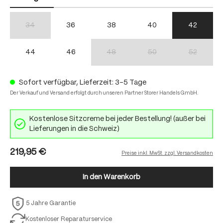
34
36
38
40
42
(Diese Option ist zurzeit nicht verfügbar.)
44
46
48
50
52
(Diese Option ist zurzeit nicht verfügbar.)
(Diese Option ist zurzeit nich
(Diese Option
Sofort verfügbar, Lieferzeit: 3-5 Tage
Der Verkauf und Versand erfolgt durch unseren Partner Storer Handels GmbH.
Kostenlose Sitzcreme bei jeder Bestellung! (außer bei
Lieferungen in die Schweiz)
219,95 €
Preise inkl. MwSt. zzgl. Versandkosten
In den Warenkorb
5 Jahre Garantie
Kostenloser Reparaturservice