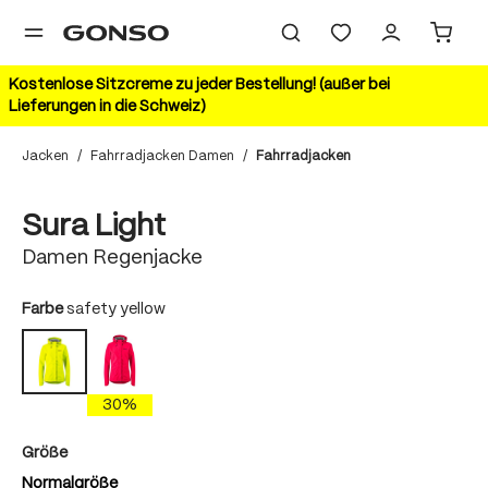
alt springen
Kostenlose Sitzcreme zu jeder Bestellung! (außer bei
Lieferungen in die Schweiz)
Jacken
/
Fahrradjacken Damen
/
Fahrradjacken
Bildergalerie überspringen
Sura Light
Damen Regenjacke
auswählen
Farbe
safety yellow
diva pink
safety yellow
30%
auswählen
Größe
Normalgröße