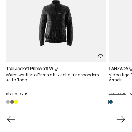
Trail Jacket Primaloft W
LANZADA
Warm wattierte Primaloft-Jacke für besonders
Vielseitige
kalte Tage
Ärmeln
ab
118,97 €
149,95 €
7