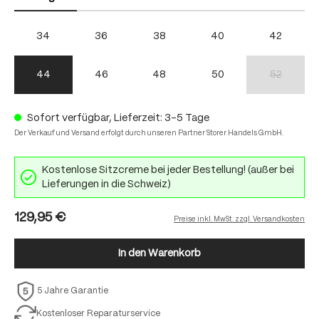
34
36
38
40
42
44
46
48
50
52
(Diese Option
Sofort verfügbar, Lieferzeit: 3-5 Tage
Der Verkauf und Versand erfolgt durch unseren Partner Storer Handels GmbH.
Kostenlose Sitzcreme bei jeder Bestellung! (außer bei
Lieferungen in die Schweiz)
129,95 €
Preise inkl. MwSt. zzgl. Versandkosten
In den Warenkorb
5 Jahre Garantie
Kostenloser Reparaturservice