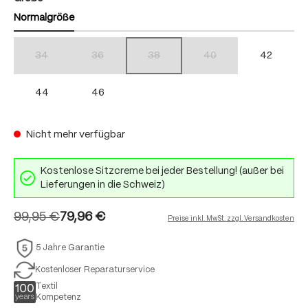
Normalgröße
34
36
38
40
42
(Diese Option ist zurzeit nicht verfügbar.)
(Diese Option ist zurzeit nicht verfügbar.)
(Diese Option ist zurzeit nicht verfügbar.)
(Diese Option ist zurzeit nich
44
46
Nicht mehr verfügbar
Kostenlose Sitzcreme bei jeder Bestellung! (außer bei
Lieferungen in die Schweiz)
99,95 €
79,96 €
Preise inkl. MwSt. zzgl. Versandkosten
5 Jahre Garantie
Kostenloser Reparaturservice
Textil
Kompetenz