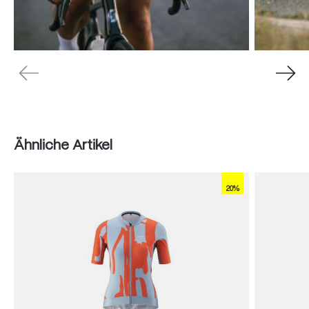
Produktgalerie überspringen
Ähnliche Artikel
20%