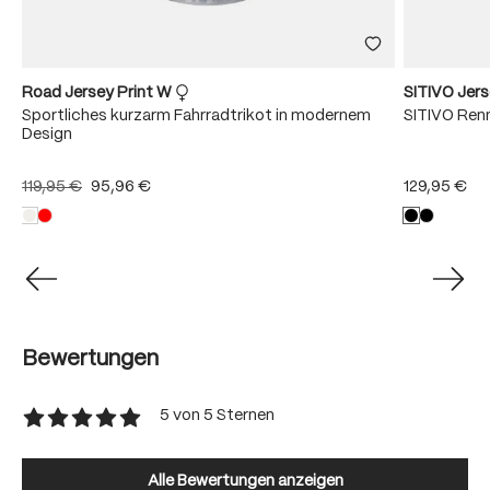
Road Jersey Print W
SITIVO Jer
s
Sportliches kurzarm Fahrradtrikot in modernem
SITIVO Renn
Design
119,95 €
95,96 €
129,95 €
Bewertungen
5 von 5 Sternen
Durchschnittliche Bewertung von 5 von 5 Sternen
Alle Bewertungen anzeigen