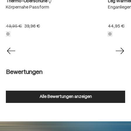
Thermo-Überschuhe
Leg Warme
Körpernahe Passform
Enganliege
49,95 €
39,96 €
44,95 €
Bewertungen
Alle Bewertungen anzeigen