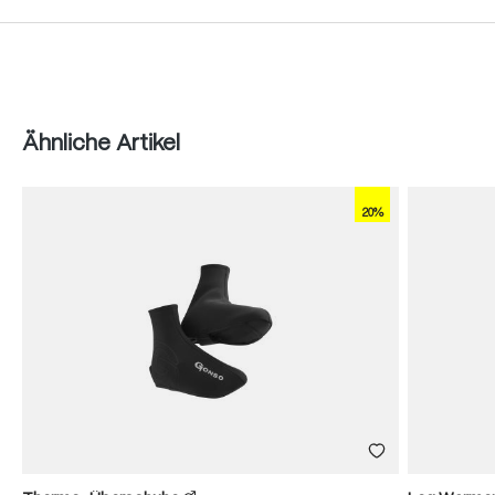
Produktgalerie überspringen
Ähnliche Artikel
20%