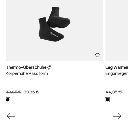
Thermo-Überschuhe
Leg Warme
Körpernahe Passform
Enganliege
49,95 €
39,96 €
44,95 €