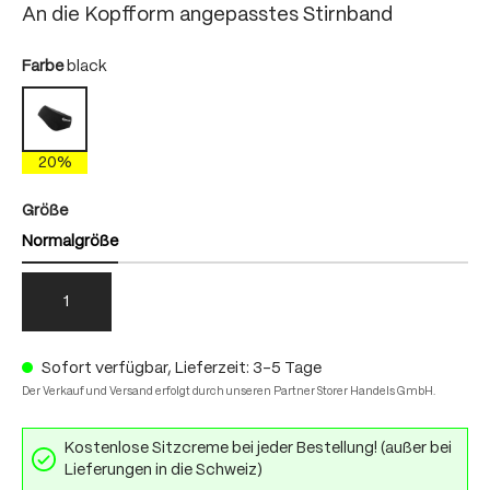
An die Kopfform angepasstes Stirnband
auswählen
Farbe
black
black
20%
auswählen
Größe
Normalgröße
1
Sofort verfügbar, Lieferzeit: 3-5 Tage
Der Verkauf und Versand erfolgt durch unseren Partner Storer Handels GmbH.
Kostenlose Sitzcreme bei jeder Bestellung! (außer bei
Lieferungen in die Schweiz)