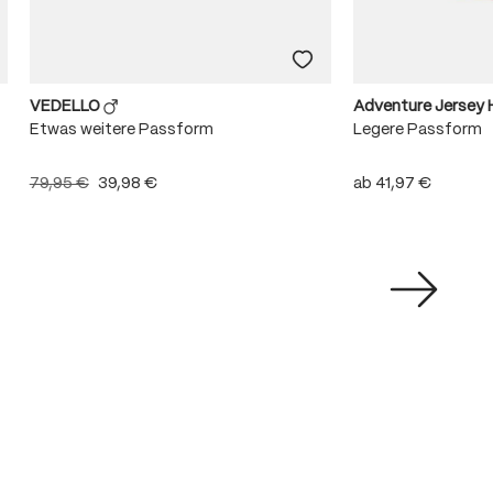
VEDELLO
Adventure Jersey 
Etwas weitere Passform
Legere Passform
79,95 €
39,98 €
ab
41,97 €
n