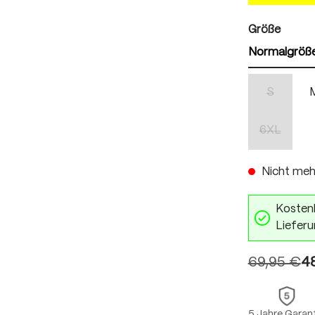
auswä
Größe
Normalgröß
S
(Diese Opti
6XL
(Diese Opti
Nicht meh
Kostenl
Lieferu
69,95 €
4
5 Jahre Garan