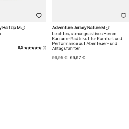
y Halfzip M
Adventure Jersey Nature M
m
Leichtes, atmungsaktives Herren-
Kurzarm-Radtrikot für Komfort und
Performance auf Abenteuer- und
5,0
(1)
Alltagsfahrten
Durchschnittliche Bewertung von 5 von 5 Sterne
99,95 €
69,97 €