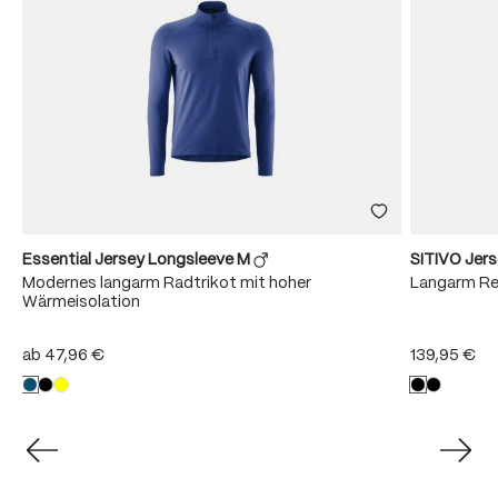
Essential Jersey Longsleeve M
SITIVO Jer
Modernes langarm Radtrikot mit hoher
Langarm Re
r
Wärmeisolation
ab
47,96 €
139,95 €