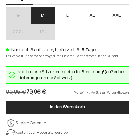
S
M
L
XL
XXL
(Diese Option ist zurzeit nicht verfügbar.)
XXXL
4XL
(Diese Option ist zurzeit nicht verfügbar.)
(Diese Option ist zurzeit nicht verfügbar.)
Nur noch 3 auf Lager, Lieferzeit: 3-5 Tage
Der Verkauf und Versand erfolgt durch unseren Partner Storer Handels GmbH.
Kostenlose Sitzcreme bei jeder Bestellung! (außer bei
Lieferungen in die Schweiz)
99,95 €
79,96 €
Preise inkl. MwSt. zzgl. Versandkosten
In den Warenkorb
5 Jahre Garantie
Kostenloser Reparaturservice