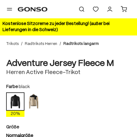
alt springen
Kostenlose Sitzcreme zu jeder Bestellung! (außer bei
Lieferungen in die Schweiz)
Trikots
/
Radtrikots Herren
/
Radtrikots langarm
Bildergalerie überspringen
20%
Adventure Jersey Fleece M
Herren Active Fleece-Trikot
auswählen
Farbe
black
jonesboro cream
black
20%
auswählen
Größe
Normalgröße