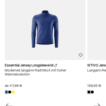
Essential Jersey Longsleeve M
SITIVO Jer
Modernes langarm Radtrikot mit hoher
Langarm Re
Wärmeisolation
ab
47,96 €
139,95 €