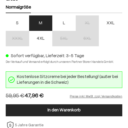
Normalgröße
S
M
L
XL
XXL
(Diese Option ist zurzeit nich
XXXL
4XL
5XL
6XL
(Diese Option ist zurzeit nicht verfügbar.)
(Diese Option ist zurzeit nicht verfügbar.)
(Diese Option ist zurzeit nich
Sofort verfügbar, Lieferzeit: 3-5 Tage
Der Verkauf und Versand erfolgt durch unseren Partner Storer Handels GmbH.
Kostenlose Sitzcreme bei jeder Bestellung! (außer bei
Lieferungen in die Schweiz)
59,95 €
47,96 €
Preise inkl. MwSt. zzgl. Versandkosten
In den Warenkorb
5 Jahre Garantie