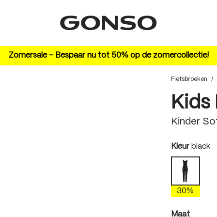
Zomersale – Bespaar nu tot 50% op de zomercollectie!
Fietsbroeken
/
Kids 
Kinder So
auswäh
Kleur
black
black
30%
auswäh
Maat