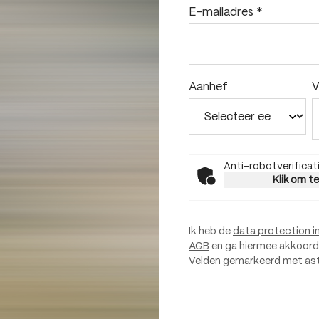
E-mailadres
*
Aanhef
V
Anti-robotverificat
Klik om t
Ik heb de
data protection i
AGB
en ga hiermee akkoord
Velden gemarkeerd met aster