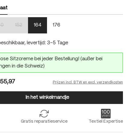
aat
40
152
164
176
 is momenteel niet beschikbaar.)
(Deze optie is momenteel niet beschikbaar.)
(Deze optie is momenteel niet beschikbaar.)
eschikbaar, levertijd: 3-5 Tage
ose Sitzcreme bei jeder Bestellung! (außer bei
ngen in die Schweiz)
55,97
Prijzen incl. BTW en excl. verzendkosten
In het winkelmandje
Gratis reparatieservice
Textiel Expertise