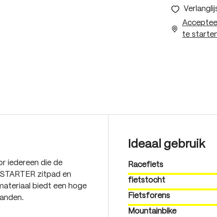
Verlanglij
Accepteer
te starten
Ideaal gebruik
or iedereen die de
Racefiets
e STARTER zitpad en
fietstocht
materiaal biedt een hoge
Fietsforens
tanden.
Mountainbike