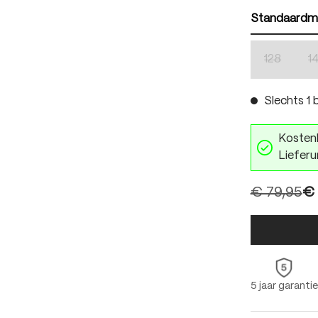
Standaardm
128
1
(Deze optie
Slechts 1 b
Kostenl
Lieferu
€ 79,95
€ 
5 jaar garantie