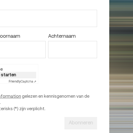
oornaam
Achternaam
ie
e starten
Friendly
Captcha ⇗
nformation
gelezen en kennisgenomen van de
.
isks (*) zijn verplicht.
Abonneren