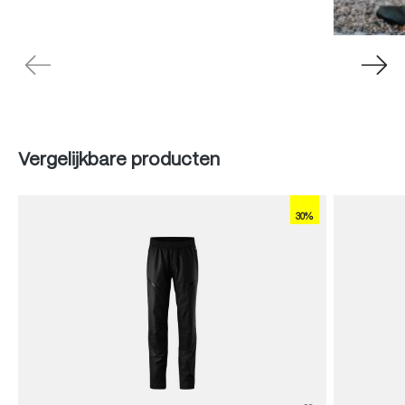
Produktgalerie überspringen
Vergelijkbare producten
30%