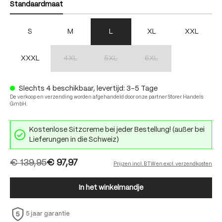
Standaardmaat
S
M
L
XL
XXL
XXXL
4XL
5XL
6XL
(Deze optie is momenteel niet beschikbaar.)
(Deze optie is momenteel niet beschikbaar.)
(Deze optie is momenteel nie
Slechts 4 beschikbaar, levertijd: 3-5 Tage
De verkoop en verzending worden afgehandeld door onze partner Storer Handels
GmbH.
Kostenlose Sitzcreme bei jeder Bestellung! (außer bei
Lieferungen in die Schweiz)
€ 139,95
€ 97,97
Prijzen incl. BTW en excl. verzendkosten
In het winkelmandje
5 jaar garantie