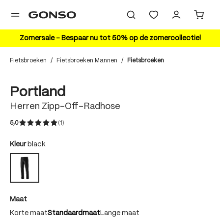
hoofdinhoud
Zomersale – Bespaar nu tot 50% op de zomercollectie!
Fietsbroeken
/
Fietsbroeken Mannen
/
Fietsbroeken
Bildergalerie überspringen
Portland
Herren Zipp-Off-Radhose
5,0
(1)
Gemiddelde waardering van 5 van 5 sterren
auswählen
Kleur
black
black
auswählen
Maat
Korte maat
Standaardmaat
Lange maat