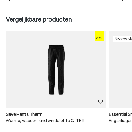
Produktgalerie überspringen
Vergelijkbare producten
30%
Nieuwe kl
Save Pants Therm
Essential S
Warme, wasser- und winddichte G-TEX
Enganliege