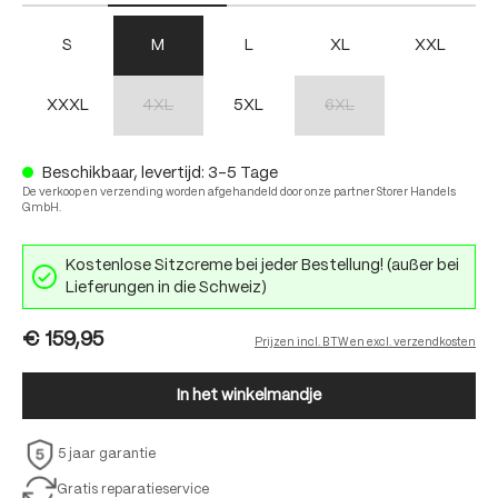
S
M
L
XL
XXL
XXXL
4XL
5XL
6XL
(Deze optie is momenteel niet beschikbaar.)
(Deze optie is momenteel nie
Beschikbaar, levertijd: 3-5 Tage
De verkoop en verzending worden afgehandeld door onze partner Storer Handels
GmbH.
Kostenlose Sitzcreme bei jeder Bestellung! (außer bei
Lieferungen in die Schweiz)
€ 159,95
Prijzen incl. BTW en excl. verzendkosten
In het winkelmandje
5 jaar garantie
Gratis reparatieservice