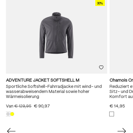
30%
ADVENTURE JACKET SOFTSHELL M
Chamois C
Sportliche Softshell-Fahrradjacke mit wind- und
Reduziert e
wasserabweisendem Material sowie hoher
Sitz- und D
Wärmeisolierung
Komfort auf
Van
€ 129,95
€ 90,97
€ 14,95