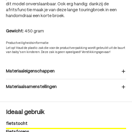
dit model onverslaanbaar. Ook erg handig: dankzij de
afritsfunctie maak je van deze lange touringbroek in een
handomdraai een korte broek.
Gewicht:
450 gram
Productveiligheidsinformatie
Let op! Houd de plastic zak die voor de productverpakking wordt gebruikt uit de buurt
van baby's en kinderen. Deze zak is geen speelgoed! Verstikkingsgevaar!
Materiaaleigenschappen
Materiaalsamenstellingen
Ideaal gebruik
fietstocht