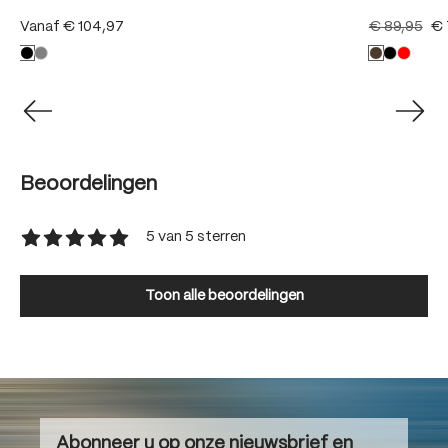
Vanaf
€ 104,97
€ 89,95
€ 
Beoordelingen
5 van 5 sterren
Gemiddelde waardering van 5 van 5 sterren
Toon alle beoordelingen
Abonneer u op onze nieuwsbrief en