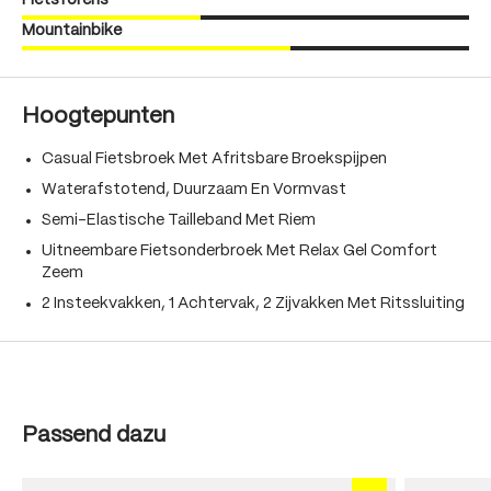
Fietsforens
Mountainbike
Hoogtepunten
Casual Fietsbroek Met Afritsbare Broekspijpen
Waterafstotend, Duurzaam En Vormvast
Semi-Elastische Tailleband Met Riem
Uitneembare Fietsonderbroek Met Relax Gel Comfort
Zeem
2 Insteekvakken, 1 Achtervak, 2 Zijvakken Met Ritssluiting
Produktgalerie überspringen
Passend dazu