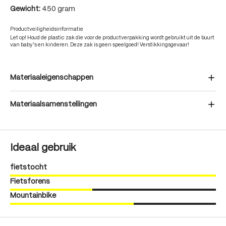
Gewicht:
450 gram
Productveiligheidsinformatie
Let op! Houd de plastic zak die voor de productverpakking wordt gebruikt uit de buurt
van baby's en kinderen. Deze zak is geen speelgoed! Verstikkingsgevaar!
Materiaaleigenschappen
Materiaalsamenstellingen
Ideaal gebruik
fietstocht
Fietsforens
Mountainbike