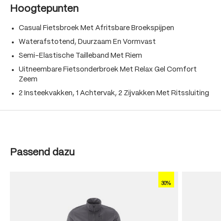
Hoogtepunten
Casual Fietsbroek Met Afritsbare Broekspijpen
Waterafstotend, Duurzaam En Vormvast
Semi-Elastische Tailleband Met Riem
Uitneembare Fietsonderbroek Met Relax Gel Comfort
Zeem
2 Insteekvakken, 1 Achtervak, 2 Zijvakken Met Ritssluiting
Produktgalerie überspringen
Passend dazu
30%