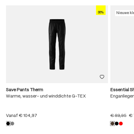
30%
Nieuwe kl
Save Pants Therm
Essential S
Warme, wasser- und winddichte G-TEX
Enganliege
Vanaf
€ 104,97
€ 89,95
€ 