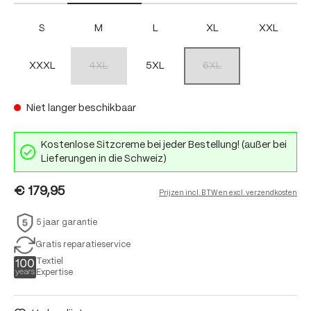
S
M
L
XL
XXL
XXXL
4XL
5XL
6XL
(Deze optie is momenteel niet beschikbaar.)
(Deze optie is momenteel nie
Niet langer beschikbaar
Kostenlose Sitzcreme bei jeder Bestellung! (außer bei
Lieferungen in die Schweiz)
€ 179,95
Prijzen incl. BTW en excl. verzendkosten
5 jaar garantie
Gratis reparatieservice
Textiel
Expertise