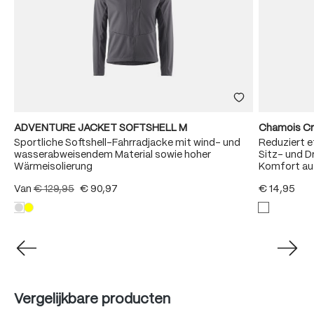
ADVENTURE JACKET SOFTSHELL M
Chamois C
Sportliche Softshell-Fahrradjacke mit wind- und
Reduziert e
wasserabweisendem Material sowie hoher
Sitz- und D
Wärmeisolierung
Komfort auf
Van
€ 129,95
€ 90,97
€ 14,95
Produktgalerie überspringen
Vergelijkbare producten