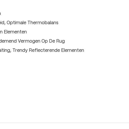
m
eid, Optimale Thermobalans
on Elementen
Ademend Vermogen Op De Rug
luiting, Trendy Reflecterende Elementen