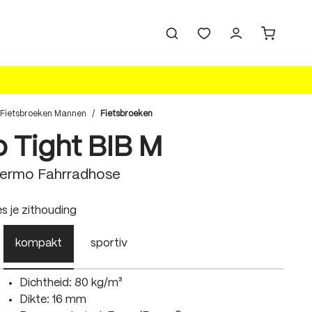
Fietsbroeken Mannen
/
Fietsbroeken
o Tight BIB M
hermo Fahrradhose
swählen
es je zithouding
kompakt
sportiv
Dichtheid: 80 kg/m³
Dikte: 16 mm