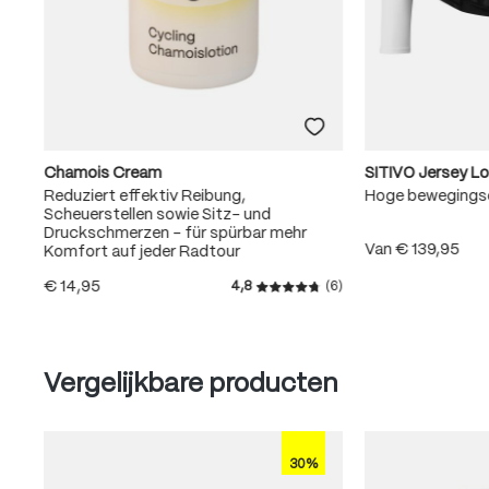
Chamois Cream
SITIVO Jersey L
Reduziert effektiv Reibung,
Hoge bewegingse
Scheuerstellen sowie Sitz- und
Druckschmerzen – für spürbar mehr
Van
€ 139,95
Komfort auf jeder Radtour
€ 14,95
4,8
(6)
Gemiddelde waardering van 4
Produktgalerie überspringen
Vergelijkbare producten
30%