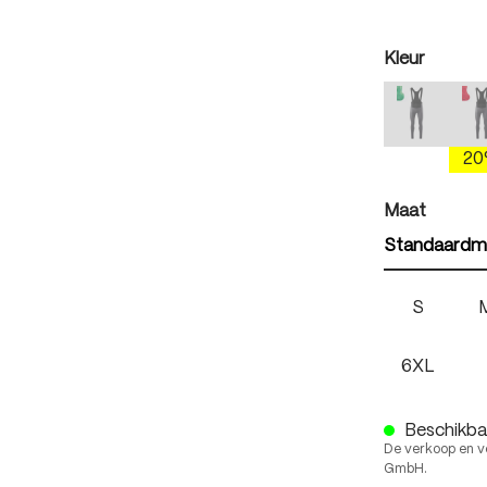
auswäh
Kleur
mercury 
(Deze optie
(
2
auswäh
Maat
Standaardm
S
6XL
Beschikbaa
De verkoop en v
GmbH.