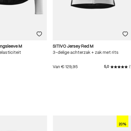
ongsleeve M
SITIVO Jersey Red M
lasticiteit
3-delige achterzak + zak met rits
Van
€ 129,95
5,0
(
Gemiddeld
.8 van 5 sterren
20%