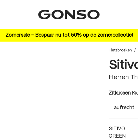
Zomersale – Bespaar nu tot 50% op de zomercollectie!
Fietsbroeken
/
Sitiv
Herren T
au
Zitkussen
Ki
aufrecht
SITIVO
GREEN