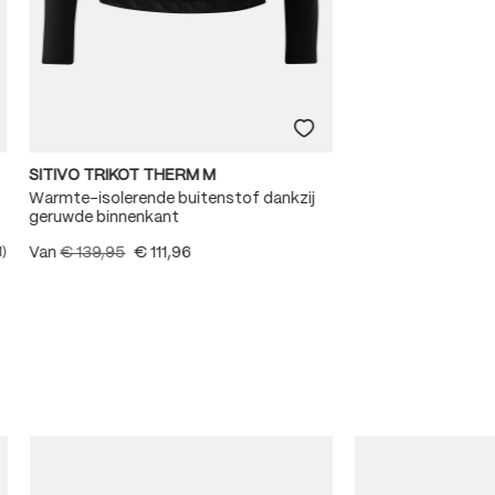
SITIVO TRIKOT THERM M
Warmte-isolerende buitenstof dankzij
geruwde binnenkant
Van
€ 139,95
€ 111,96
1)
e waardering van 5 van 5 sterren