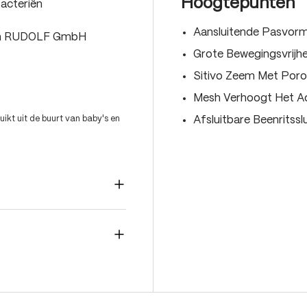
Hoogtepunten
acteriën
Aansluitende Pasvor
van RUDOLF GmbH
Grote Bewegingsvrijh
Sitivo Zeem Met Por
Mesh Verhoogt Het 
ikt uit de buurt van baby's en
Afsluitbare Beenritss