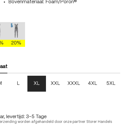
Bovenmateriaal: Foam/Poron®
len
gray/brightgreen
mercury gray/fire
mercury gray/skydiver
 is momenteel niet beschikbaar.)
Deze optie is momenteel niet beschikbaar.)
(Deze optie is momenteel niet beschikbaar.)
0%
20%
len
aat
M
L
XL
XXL
XXXL
4XL
5XL
r, levertijd: 3-5 Tage
erzending worden afgehandeld door onze partner Storer Handels