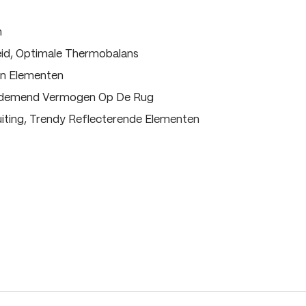
m
eid, Optimale Thermobalans
on Elementen
Ademend Vermogen Op De Rug
luiting, Trendy Reflecterende Elementen