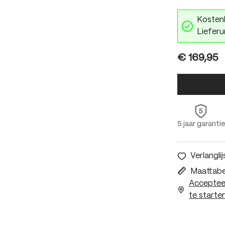
Kostenl
Lieferu
€ 169,95
5 jaar garantie
Verlanglij
Maattabe
Accepteer
te starten