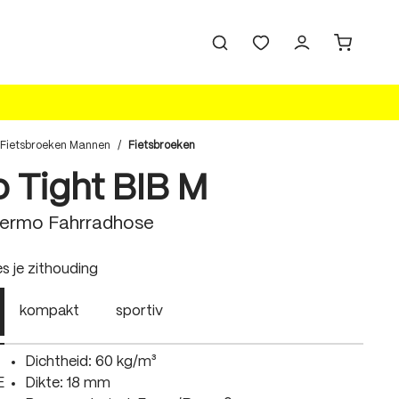
Fietsbroeken Mannen
/
Fietsbroeken
o Tight BIB M
hermo Fahrradhose
swählen
es je zithouding
kompakt
sportiv
Dichtheid: 60 kg/m³
E
Dikte: 18 mm