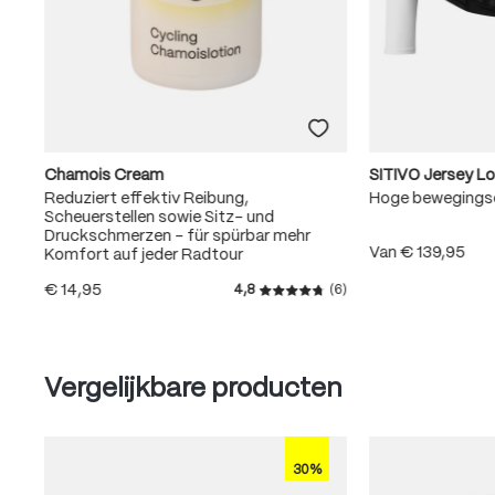
Chamois Cream
SITIVO Jersey L
Reduziert effektiv Reibung,
Hoge bewegingse
Scheuerstellen sowie Sitz- und
Druckschmerzen – für spürbar mehr
Van
€ 139,95
Komfort auf jeder Radtour
€ 14,95
4,8
(6)
Gemiddelde waardering van 4
Produktgalerie überspringen
Vergelijkbare producten
30%