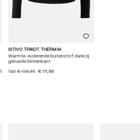
SITIVO TRIKOT THERM M
Warmte-isolerende buitenstof dankzij
geruwde binnenkant
Van
€ 139,95
€ 111,96
1)
e waardering van 5 van 5 sterren