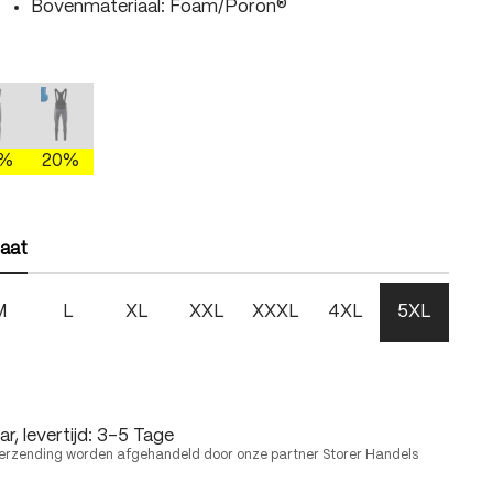
Bovenmateriaal: Foam/Poron®
len
gray/brightgreen
mercury gray/fire
mercury gray/skydiver
 is momenteel niet beschikbaar.)
Deze optie is momenteel niet beschikbaar.)
(Deze optie is momenteel niet beschikbaar.)
0%
20%
len
aat
M
L
XL
XXL
XXXL
4XL
5XL
r, levertijd: 3-5 Tage
erzending worden afgehandeld door onze partner Storer Handels