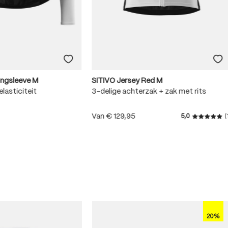
ongsleeve M
SITIVO Jersey Red M
lasticiteit
3-delige achterzak + zak met rits
Van
€ 129,95
5,0
(
Gemiddeld
.8 van 5 sterren
20%