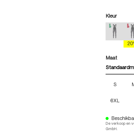
auswäh
Kleur
mercury 
(Deze optie
(
2
auswäh
Maat
Standaardm
S
6XL
Beschikbaa
De verkoop en v
GmbH.