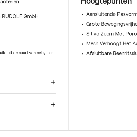
Hoogtepunten
acteriën
Aansluitende Pasvor
van RUDOLF GmbH
Grote Bewegingsvrijh
Sitivo Zeem Met Por
Mesh Verhoogt Het 
ikt uit de buurt van baby's en
Afsluitbare Beenritss