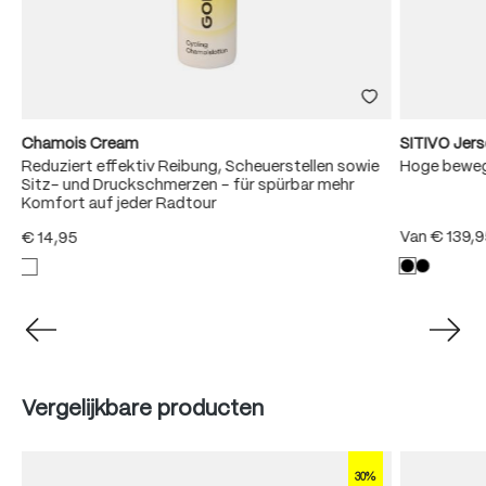
Chamois Cream
SITIVO Jer
Reduziert effektiv Reibung, Scheuerstellen sowie
Hoge bewegi
Sitz- und Druckschmerzen – für spürbar mehr
Komfort auf jeder Radtour
Van
€ 139,
€ 14,95
Produktgalerie überspringen
Vergelijkbare producten
30%