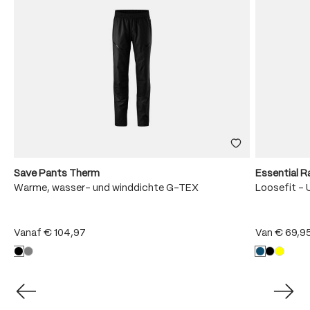
Save Pants Therm
Essential R
Warme, wasser- und winddichte G-TEX
Loosefit - 
Vanaf
€ 104,97
Van
€ 69,9