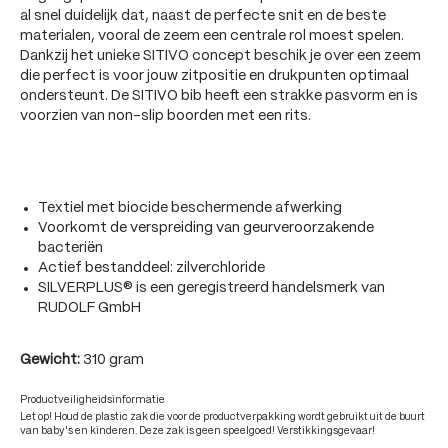
al snel duidelijk dat, naast de perfecte snit en de beste
materialen, vooral de zeem een centrale rol moest spelen.
Dankzij het unieke SITIVO concept beschik je over een zeem
die perfect is voor jouw zitpositie en drukpunten optimaal
ondersteunt. De SITIVO bib heeft een strakke pasvorm en is
voorzien van non-slip boorden met een rits.
Textiel met biocide beschermende afwerking
Voorkomt de verspreiding van geurveroorzakende
bacteriën
Actief bestanddeel: zilverchloride
SILVERPLUS® is een geregistreerd handelsmerk van
RUDOLF GmbH
Gewicht:
310 gram
Productveiligheidsinformatie
Let op! Houd de plastic zak die voor de productverpakking wordt gebruikt uit de buurt
van baby's en kinderen. Deze zak is geen speelgoed! Verstikkingsgevaar!