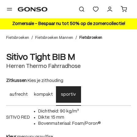
hoofdinhoud
Zomersale – Bespaar nu tot 50% op de zomercollectie!
Fietsbroeken
/
Fietsbroeken Mannen
/
Fietsbroeken
Bildergalerie überspringen
20%
Sitivo Tight BIB M
Herren Thermo Fahrradhose
auswählen
Zitkussen
Kies je zithouding
aufrecht
kompakt
sportiv
Dichtheid: 90 kg/m³
SITIVO RED
Dikte: 15 mm
Bovenmateriaal: Foam/Poron®
auswählen