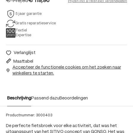
€ 149,95
€ 119,96
Prijzen incl. BTW en excl. verzendkosten
5 jaar garantie
Gratis reparatieservice
Textiel
Expertise
Verlanglijst
Maattabel
Accepteer de functionele cookies om het zoeken naar
winkeliers te starten.
Beschrijving
Passend dazu
Beoordelingen
Productnummer:
3000403
De perfecte fietsbroek voor elke activiteit, dat was het
uitgangspunt van het SITIVO concept van GONSO. Het was