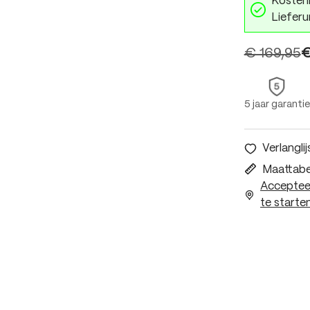
Kostenl
Lieferu
€ 169,95
€
5 jaar garantie
Verlanglij
Maattabe
Accepteer
te starten