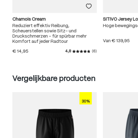
Chamois Cream
SITIVO Jersey L
Reduziert effektiv Reibung,
Hoge bewegingse
Scheuerstellen sowie Sitz- und
Druckschmerzen – für spürbar mehr
Van
€ 139,95
Komfort auf jeder Radtour
€ 14,95
4,8
(6)
Gemiddelde waardering van 4
Produktgalerie überspringen
Vergelijkbare producten
30%