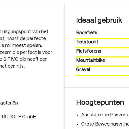
Ideaal gebruik
et uitgangspunt van het
Racefiets
at, naast de perfecte
fietstocht
le rol moest spelen.
Fietsforens
 zeem die perfect is voor
e SITIVO bib heeft een
Mountainbike
et een rits.
Gravel
Hoogtepunten
acteriën
Aansluitende Pasvor
van RUDOLF GmbH
Grote Bewegingsvrijh