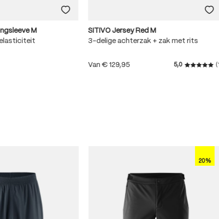
ongsleeve M
SITIVO Jersey Red M
lasticiteit
3-delige achterzak + zak met rits
Van
€ 129,95
5,0
(
Gemiddeld
.8 van 5 sterren
20%