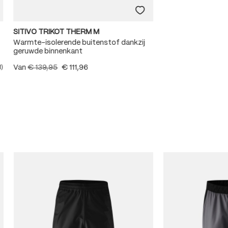
SITIVO TRIKOT THERM M
Warmte-isolerende buitenstof dankzij
geruwde binnenkant
Van
€ 139,95
€ 111,96
1)
e waardering van 5 van 5 sterren