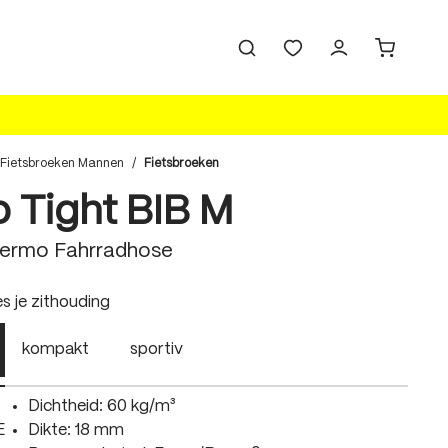
Fietsbroeken Mannen
/
Fietsbroeken
o Tight BIB M
hermo Fahrradhose
swählen
es je zithouding
kompakt
sportiv
Dichtheid: 60 kg/m³
E
Dikte: 18 mm