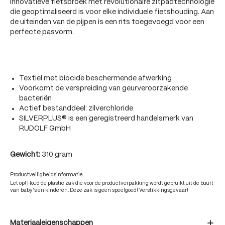
innovatieve fietsbroek met revolutionaire zitpadtechnologie
die geoptimaliseerd is voor elke individuele fietshouding. Aan
de uiteinden van de pijpen is een rits toegevoegd voor een
perfecte pasvorm.
Textiel met biocide beschermende afwerking
Voorkomt de verspreiding van geurveroorzakende
bacteriën
Actief bestanddeel: zilverchloride
SILVERPLUS® is een geregistreerd handelsmerk van
RUDOLF GmbH
Gewicht:
310 gram
Productveiligheidsinformatie
Let op! Houd de plastic zak die voor de productverpakking wordt gebruikt uit de buurt
van baby's en kinderen. Deze zak is geen speelgoed! Verstikkingsgevaar!
Materiaaleigenschappen