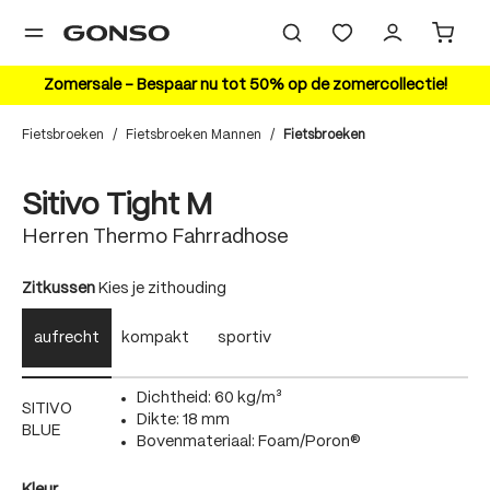
hoofdinhoud
Zomersale – Bespaar nu tot 50% op de zomercollectie!
Fietsbroeken
/
Fietsbroeken Mannen
/
Fietsbroeken
Bildergalerie überspringen
Sitivo Tight M
Herren Thermo Fahrradhose
auswählen
Zitkussen
Kies je zithouding
aufrecht
kompakt
sportiv
Dichtheid: 60 kg/m³
SITIVO
Dikte: 18 mm
BLUE
Bovenmateriaal: Foam/Poron®
auswählen