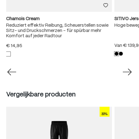
Chamois Cream
SITIVO Jer
Reduziert effektiv Reibung, Scheuerstellen sowie
Hoge bewegi
Sitz- und Druckschmerzen – für spürbar mehr
Komfort auf jeder Radtour
Van
€ 139,
€ 14,95
Produktgalerie überspringen
Vergelijkbare producten
30%