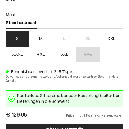
Kleur
auswählen
Maat
Standaardmaat
S
M
L
XL
XXL
XXXL
4XL
5XL
6XL
(Deze optie is momenteel nie
Beschikbaar, levertijd: 3-5 Tage
De verkoop en verzending worden afgehandeld door onze partner Storer Handels
GmbH.
Kostenlose Sitzcreme bei jeder Bestellung! (außer bei
Lieferungen in die Schweiz)
€ 129,95
Prijzen incl. BTW en excl. verzendkosten