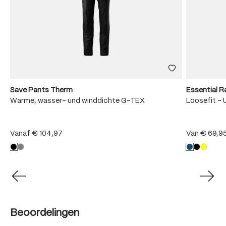
Save Pants Therm
Essential R
Warme, wasser- und winddichte G-TEX
Loosefit - 
Vanaf
€ 104,97
Van
€ 69,9
Beoordelingen