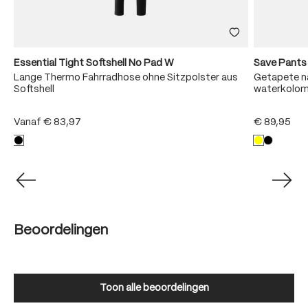
Essential Tight Softshell No Pad W
Save Pants
Lange Thermo Fahrradhose ohne Sitzpolster aus
Getapete n
Softshell
waterkolo
Vanaf
€ 83,97
€ 89,95
Beoordelingen
Toon alle beoordelingen