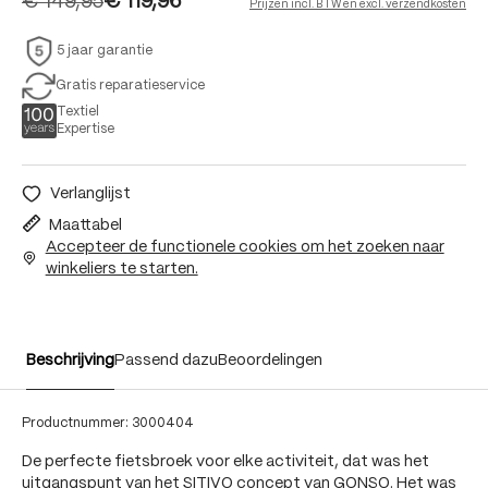
€ 149,95
€ 119,96
Prijzen incl. BTW en excl. verzendkosten
5 jaar garantie
Gratis reparatieservice
Textiel
Expertise
Verlanglijst
Maattabel
Accepteer de functionele cookies om het zoeken naar
winkeliers te starten.
Beschrijving
Passend dazu
Beoordelingen
Productnummer:
3000404
De perfecte fietsbroek voor elke activiteit, dat was het
uitgangspunt van het SITIVO concept van GONSO. Het was