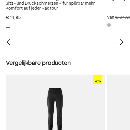
Sitz- und Druckschmerzen – für spürbar mehr
Komfort auf jeder Radtour
Van
€ 34,9
€ 14,95
Produktgalerie überspringen
Vergelijkbare producten
40%