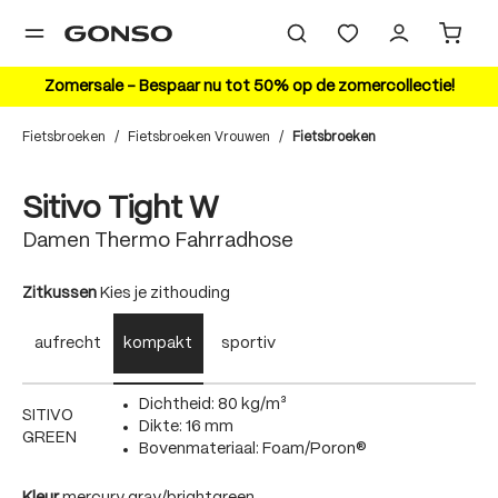
hoofdinhoud
Zomersale – Bespaar nu tot 50% op de zomercollectie!
Fietsbroeken
/
Fietsbroeken Vrouwen
/
Fietsbroeken
Bildergalerie überspringen
20%
Sitivo Tight W
Damen Thermo Fahrradhose
auswählen
Zitkussen
Kies je zithouding
aufrecht
kompakt
sportiv
Dichtheid: 80 kg/m³
SITIVO
Dikte: 16 mm
GREEN
Bovenmateriaal: Foam/Poron®
auswählen