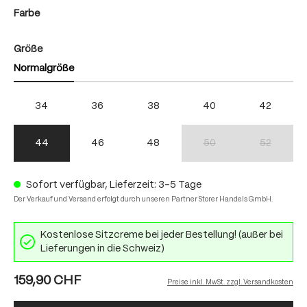
auswählen
Farbe
auswählen
Größe
Normalgröße
34
36
38
40
42
44
46
48
50
52
(Diese Option ist zurzeit nich
(Diese Option
Sofort verfügbar, Lieferzeit: 3-5 Tage
Der Verkauf und Versand erfolgt durch unseren Partner Storer Handels GmbH.
Kostenlose Sitzcreme bei jeder Bestellung! (außer bei
Lieferungen in die Schweiz)
159,90 CHF
Preise inkl. MwSt. zzgl. Versandkosten