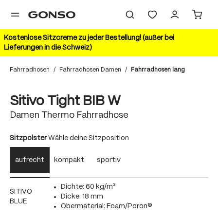
alt springen
Kostenlose Sitzcreme zu jeder Bestellung! (außer bei
Lieferungen in die Schweiz)
Fahrradhosen
/
Fahrradhosen Damen
/
Fahrradhosen lang
Bildergalerie überspringen
Sitivo Tight BIB W
Damen Thermo Fahrradhose
auswählen
Sitzpolster
Wähle deine Sitzposition
aufrecht
kompakt
sportiv
Dichte: 60 kg/m³
SITIVO
Dicke: 18 mm
BLUE
Obermaterial: Foam/Poron®