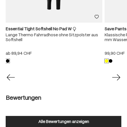
Essential Tight Softshell No Pad W
Save Pant
Lange Thermo Fahrradhose ohne Sitzpolster aus
Klassische 
Softshell
mm Wasser
ab
89,94 CHF
99,90 CHF
Bewertungen
Alle Bewertungen anzeigen