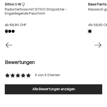
Sitivo U W
Base Pant
Radunterhose mit SITIVO Sitzpolster -
Klassisch 
Enganliegende Passform
ab
69,90 CHF
Ab
59,90 C
Bewertungen
5 von 5 Sternen
Durchschnittliche Bewertung von 5 von 5 Sternen
Alle Bewertungen anzeigen