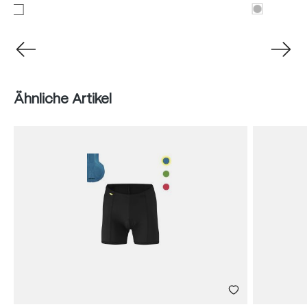
Produktgalerie überspringen
Ähnliche Artikel