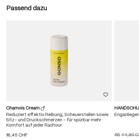
Produktgalerie überspringen
Passend dazu
Chamois Cream
HANDSCHU
Reduziert effektiv Reibung, Scheuerstellen sowie
Enganliege
Sitz- und Druckschmerzen – für spürbar mehr
Komfort auf jeder Radtour
Ab
44,90 
16,45 CHF