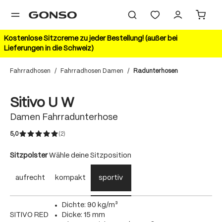
alt springen
Kostenlose Sitzcreme zu jeder Bestellung! (außer bei
Lieferungen in die Schweiz)
Fahrradhosen
/
Fahrradhosen Damen
/
Radunterhosen
Bildergalerie überspringen
Sitivo U W
Damen Fahrradunterhose
5,0
(2)
Durchschnittliche Bewertung von 5 von 5 Sternen
auswählen
Sitzpolster
Wähle deine Sitzposition
aufrecht
kompakt
sportiv
Dichte: 90 kg/m³
SITIVO RED
Dicke: 15 mm