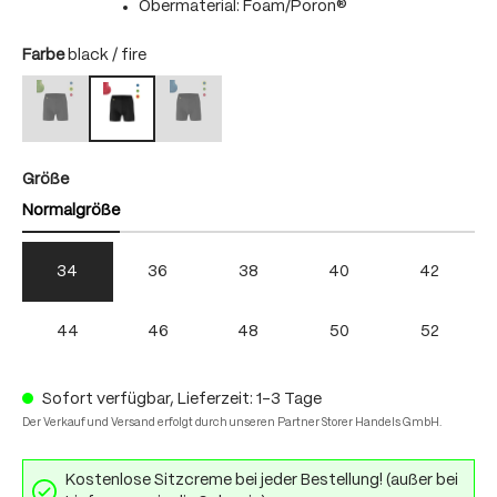
Obermaterial: Foam/Poron®
auswählen
Farbe
black / fire
black / bright green
black / skydiver
black / fire
(Diese Option ist zurzeit nicht verfügbar.)
(Diese Option ist zurzeit nicht verfügbar.)
auswählen
Größe
Normalgröße
34
36
38
40
42
44
46
48
50
52
Sofort verfügbar, Lieferzeit: 1-3 Tage
Der Verkauf und Versand erfolgt durch unseren Partner Storer Handels GmbH.
Kostenlose Sitzcreme bei jeder Bestellung! (außer bei