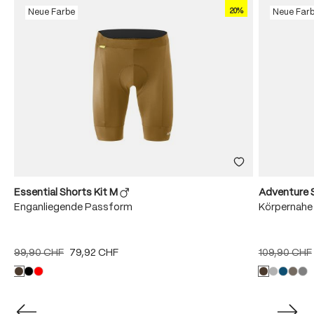
20%
Neue Farbe
Neue Far
Essential Shorts Kit M
Adventure 
Enganliegende Passform
Körpernahe
99,90 CHF
79,92 CHF
109,90 CHF