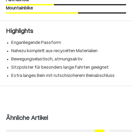
Fahrradtour
Mountainbike
Highlights
Enganliegende Passform
Nahezu komplett aus recycelten Materialien
Bewegungselastisch, atmungsaktiv
Sitzpolster für besonders lange Fahrten geeignet
Extra langes Bein mit rutschsicherem Beinabschluss
Produktgalerie überspringen
Ähnliche Artikel