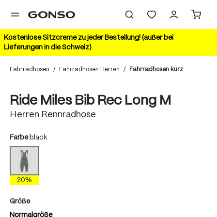
alt springen
Kostenlose Sitzcreme zu jeder Bestellung! (außer bei
Lieferungen in die Schweiz)
Fahrradhosen
/
Fahrradhosen Herren
/
Fahrradhosen kurz
Bildergalerie überspringen
20%
Ride Miles Bib Rec Long M
Herren Rennradhose
auswählen
Farbe
black
black
(Diese Option ist zurzeit nicht verfügbar.)
20%
auswählen
Größe
Normalgröße