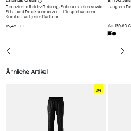
Chamois Cream
SITIVO Jer
Reduziert effektiv Reibung, Scheuerstellen sowie
Langarm Re
r
Sitz- und Druckschmerzen – für spürbar mehr
Komfort auf jeder Radtour
Ab
139,90 
16,45 CHF
Produktgalerie überspringen
Ähnliche Artikel
30%