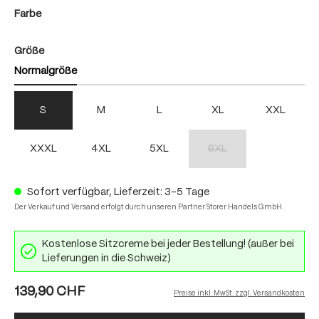
auswählen
Farbe
auswählen
Größe
Normalgröße
S
M
L
XL
XXL
XXXL
4XL
5XL
6XL
(Diese Option ist zurzeit nich
Sofort verfügbar, Lieferzeit: 3-5 Tage
Der Verkauf und Versand erfolgt durch unseren Partner Storer Handels GmbH.
Kostenlose Sitzcreme bei jeder Bestellung! (außer bei
Lieferungen in die Schweiz)
139,90 CHF
Preise inkl. MwSt. zzgl. Versandkosten