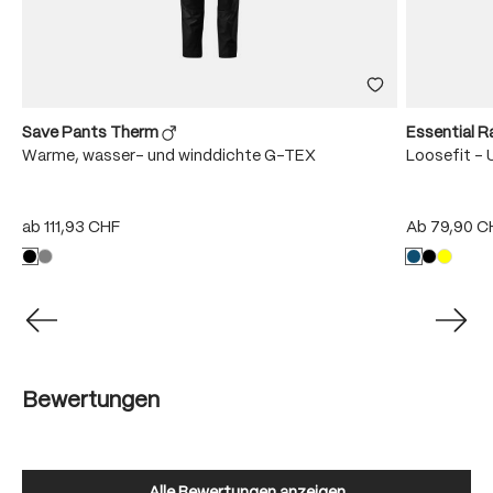
Save Pants Therm
Essential R
Warme, wasser- und winddichte G-TEX
Loosefit - 
ab
111,93 CHF
Ab
79,90 C
Bewertungen