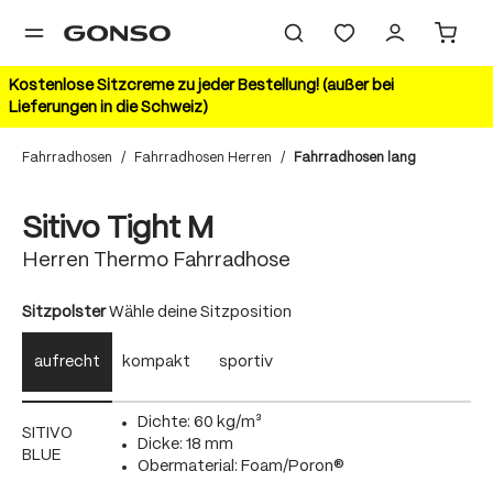
alt springen
Kostenlose Sitzcreme zu jeder Bestellung! (außer bei
Lieferungen in die Schweiz)
Fahrradhosen
/
Fahrradhosen Herren
/
Fahrradhosen lang
Bildergalerie überspringen
Sitivo Tight M
Herren Thermo Fahrradhose
auswählen
Sitzpolster
Wähle deine Sitzposition
aufrecht
kompakt
sportiv
Dichte: 60 kg/m³
SITIVO
Dicke: 18 mm
BLUE
Obermaterial: Foam/Poron®