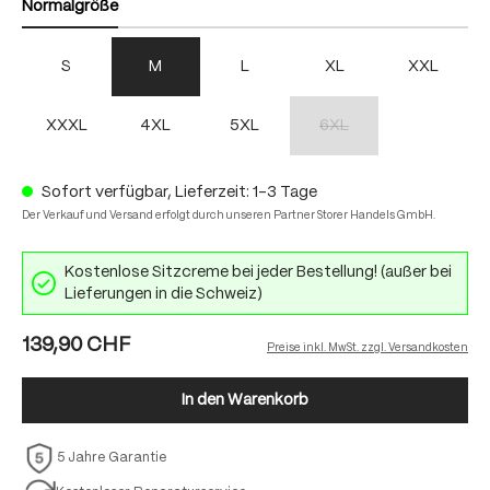
Normalgröße
S
M
L
XL
XXL
XXXL
4XL
5XL
6XL
(Diese Option ist zurzeit nich
Sofort verfügbar, Lieferzeit: 1-3 Tage
Der Verkauf und Versand erfolgt durch unseren Partner Storer Handels GmbH.
Kostenlose Sitzcreme bei jeder Bestellung! (außer bei
Lieferungen in die Schweiz)
139,90 CHF
Preise inkl. MwSt. zzgl. Versandkosten
In den Warenkorb
5 Jahre Garantie