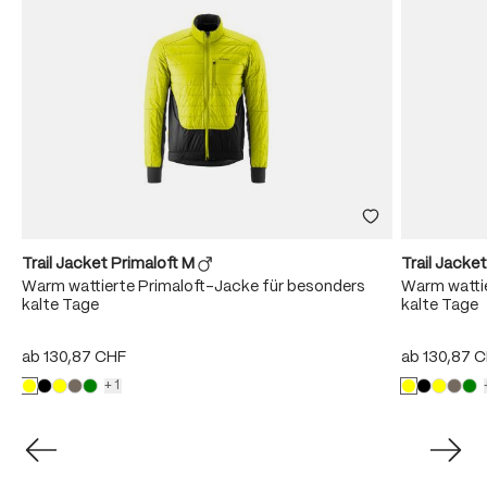
Trail Jacket Primaloft M
Trail Jacke
Warm wattierte Primaloft-Jacke für besonders
Warm wattie
kalte Tage
kalte Tage
ab
130,87 CHF
ab
130,87 
+1