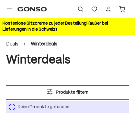
alt springen
Kostenlose Sitzcreme zu jeder Bestellung! (außer bei
Lieferungen in die Schweiz)
Deals
/
Winterdeals
Winterdeals
Produkte filtern
Keine Produkte gefunden.