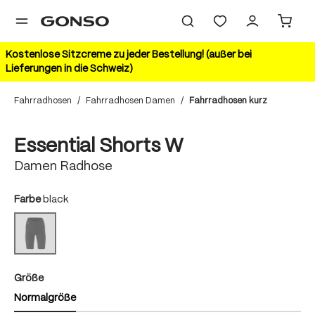
alt springen
Kostenlose Sitzcreme zu jeder Bestellung! (außer bei
Lieferungen in die Schweiz)
Fahrradhosen
/
Fahrradhosen Damen
/
Fahrradhosen kurz
Bildergalerie überspringen
Essential Shorts W
Damen Radhose
auswählen
Farbe
black
black
(Diese Option ist zurzeit nicht verfügbar.)
auswählen
Größe
Normalgröße