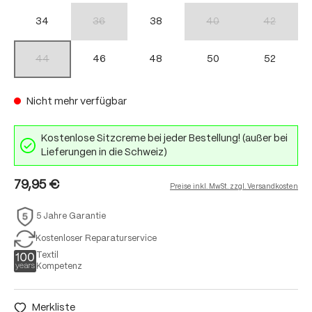
34
36
38
40
42
(Diese Option ist zurzeit nicht verfügbar.)
(Diese Option ist zurzeit nich
(Diese Option
44
46
48
50
52
(Diese Option ist zurzeit nicht verfügbar.)
Nicht mehr verfügbar
Kostenlose Sitzcreme bei jeder Bestellung! (außer bei
Lieferungen in die Schweiz)
79,95 €
Preise inkl. MwSt. zzgl. Versandkosten
5 Jahre Garantie
Kostenloser Reparaturservice
Textil
Kompetenz
Merkliste