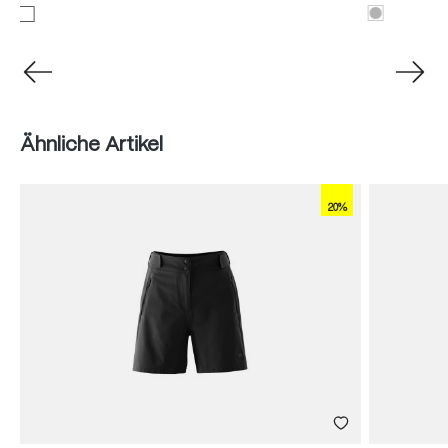
Produktgalerie überspringen
Ähnliche Artikel
20%