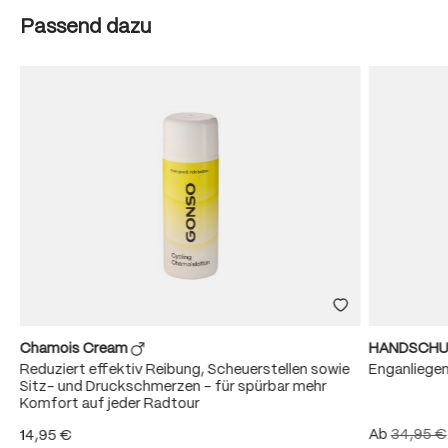
Produktgalerie überspringen
Passend dazu
Chamois Cream
HANDSCHU
Reduziert effektiv Reibung, Scheuerstellen sowie
Enganliege
Sitz- und Druckschmerzen – für spürbar mehr
Komfort auf jeder Radtour
Ab
34,95 €
14,95 €