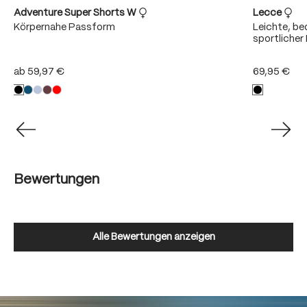
Adventure Super Shorts W
Lecce
Körpernahe Passform
Leichte, b
sportliche
ab
59,97 €
69,95 €
Bewertungen
Alle Bewertungen anzeigen