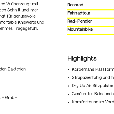
red W überzeugt mit
Rennrad
en Schnitt und ihrer
Fahrradtour
rgt für genussvolle
Rad-Pendler
fortable Knieweite und
nehmes Tragegefühl.
Mountainbike
Highlights
den Bakterien
Körpernahe Passfor
Strapazierfähig und f
Dry Up Air Sitzpolster
Gesäumter Beinabsch
OLF GmbH
Komfortbund im Vorde