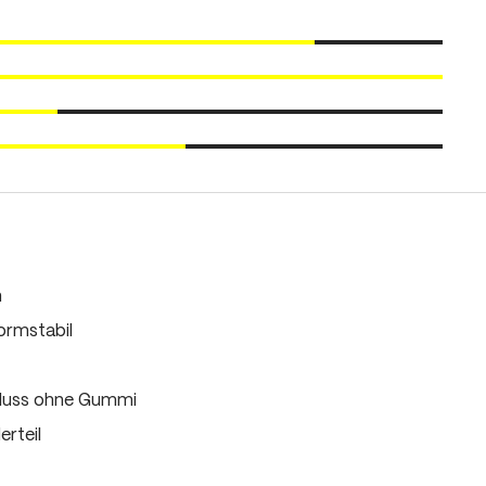
m
ormstabil
luss ohne Gummi
rteil