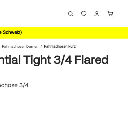
ie Schweiz)
Fahrradhosen Damen
/
Fahrradhosen kurz
tial Tight 3/4 Flared
dhose 3/4
hlen