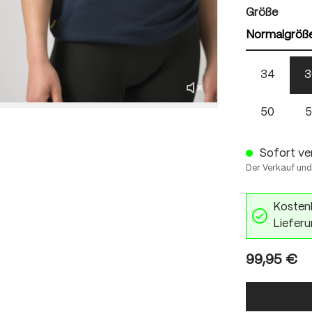
auswä
Größe
Normalgröß
34
3
50
5
Sofort ver
Der Verkauf und
Kostenl
Lieferu
99,95 €