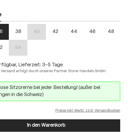
hlen
e
6
38
40
42
44
46
48
(Diese Option ist zurzeit nicht verfügbar.)
2
54
(Diese Option ist zurzeit nicht verfügbar.)
fügbar, Lieferzeit: 3-5 Tage
 Versand erfolgt durch unseren Partner Storer Handels GmbH.
ose Sitzcreme bei jeder Bestellung! (außer bei
ngen in die Schweiz)
Preise inkl. MwSt. zzgl. Versandkosten
In den Warenkorb