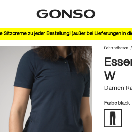
 Sitzcreme zu jeder Bestellung! (außer bei Lieferungen in d
Fahrradhosen
/
Essen
W
Damen Ra
auswä
Farbe
black
black