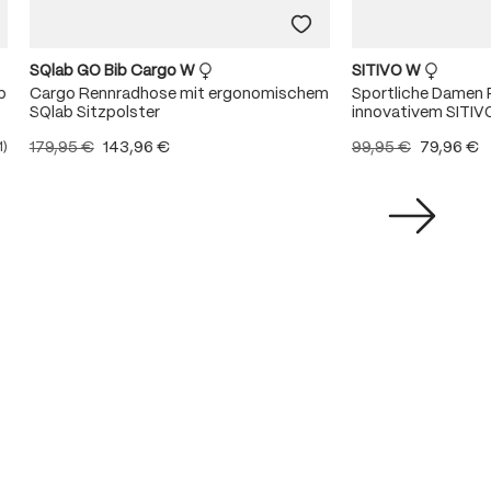
SQlab GO Bib Cargo W
SITIVO W
b
Cargo Rennradhose mit ergonomischem
Sportliche Damen 
SQlab Sitzpolster
innovativem SITIV
179,95 €
143,96 €
99,95 €
79,96 €
1)
ittliche Bewertung von 5 von 5 Sternen