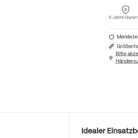
5 Jahre Garan
Merkliste
Größenta
Bitte akz
Händlersu
Idealer Einsatzb