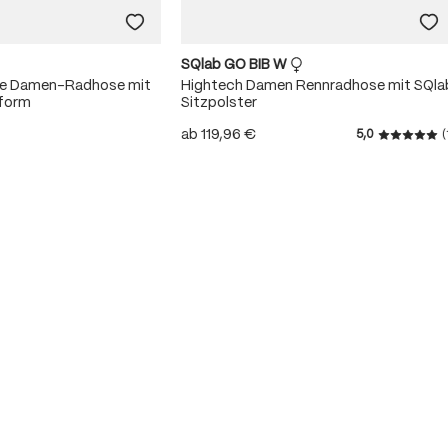
SQlab GO BIB W
me Damen-Radhose mit
Hightech Damen Rennradhose mit SQla
sform
Sitzpolster
ab
119,96 €
5,0
(
Durchschn