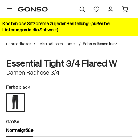
alt springen
Kostenlose Sitzcreme zu jeder Bestellung! (außer bei
Lieferungen in die Schweiz)
Fahrradhosen
/
Fahrradhosen Damen
/
Fahrradhosen kurz
Bildergalerie überspringen
Essential Tight 3/4 Flared W
Damen Radhose 3/4
auswählen
Farbe
black
black
auswählen
Größe
Normalgröße