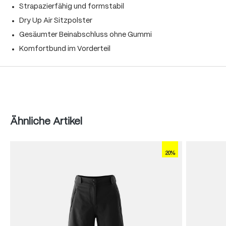
Strapazierfähig und formstabil
Dry Up Air Sitzpolster
Gesäumter Beinabschluss ohne Gummi
Komfortbund im Vorderteil
Produktgalerie überspringen
Ähnliche Artikel
20%