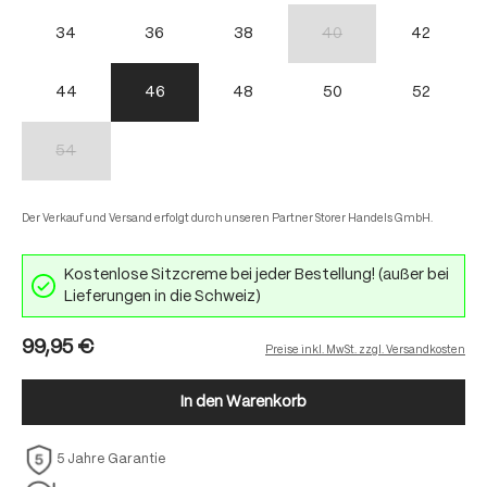
34
36
38
40
42
(Diese Option ist zurzeit nich
44
46
48
50
52
54
(Diese Option ist zurzeit nicht verfügbar.)
Der Verkauf und Versand erfolgt durch unseren Partner Storer Handels GmbH.
Kostenlose Sitzcreme bei jeder Bestellung! (außer bei
Lieferungen in die Schweiz)
99,95 €
Preise inkl. MwSt. zzgl. Versandkosten
In den Warenkorb
5 Jahre Garantie