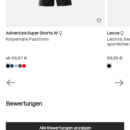
Adventure Super Shorts W
Lecce
Körpernahe Passform
Leichte, b
sportliche
ab
59,97 €
69,95 €
Bewertungen
Alle Bewertungen anzeigen