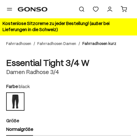
alt springen
Kostenlose Sitzcreme zu jeder Bestellung! (außer bei
Lieferungen in die Schweiz)
Fahrradhosen
/
Fahrradhosen Damen
/
Fahrradhosen kurz
Bildergalerie überspringen
Essential Tight 3/4 W
Damen Radhose 3/4
auswählen
Farbe
black
black
auswählen
Größe
Normalgröße