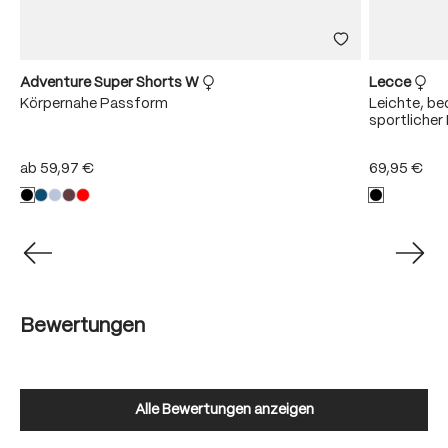
Adventure Super Shorts W
Lecce
Körpernahe Passform
Leichte, b
sportliche
ab
59,97 €
69,95 €
Bewertungen
Alle Bewertungen anzeigen