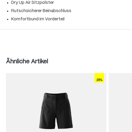
Dry Up Air Sitzpolster
Rutschsicherer Beinabschluss
Komfortbund im Vorderteil
Produktgalerie überspringen
Ähnliche Artikel
20%