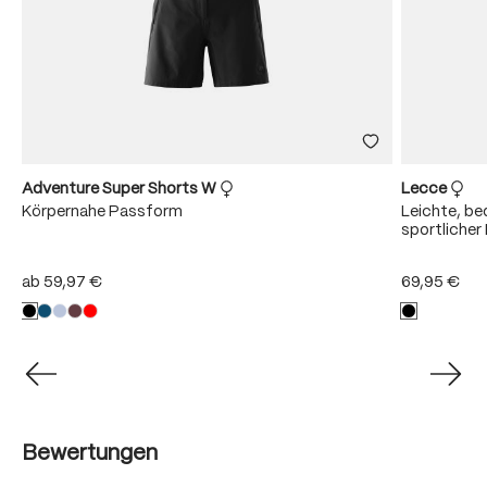
Adventure Super Shorts W
Lecce
Körpernahe Passform
Leichte, b
sportliche
ab
59,97 €
69,95 €
Bewertungen