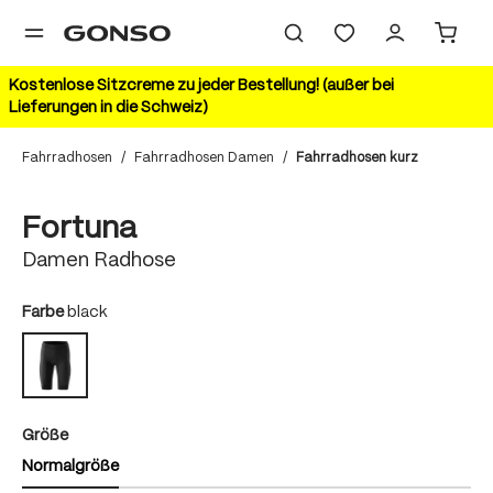
alt springen
Kostenlose Sitzcreme zu jeder Bestellung! (außer bei
Lieferungen in die Schweiz)
Fahrradhosen
/
Fahrradhosen Damen
/
Fahrradhosen kurz
Bildergalerie überspringen
Fortuna
Damen Radhose
auswählen
Farbe
black
black
auswählen
Größe
Normalgröße