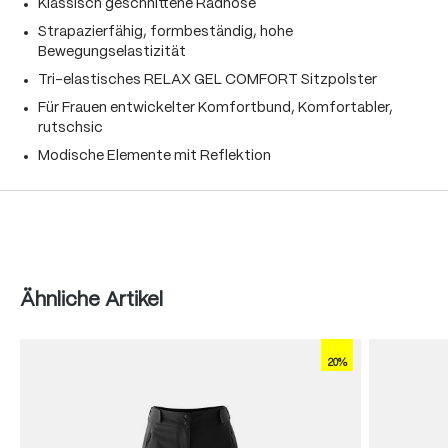
Klassisch geschnittene Radhose
Strapazierfähig, formbeständig, hohe
Bewegungselastizität
Tri-elastisches RELAX GEL COMFORT Sitzpolster
Für Frauen entwickelter Komfortbund, Komfortabler,
rutschsic
Modische Elemente mit Reflektion
Produktgalerie überspringen
Ähnliche Artikel
20%