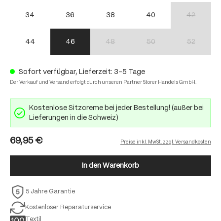
34
36
38
40
42
(Diese Option
44
46
48
50
52
(Diese Option ist zurzeit nicht verfügbar.)
(Diese Option ist zurzeit nich
(Diese Option
Sofort verfügbar, Lieferzeit: 3-5 Tage
Der Verkauf und Versand erfolgt durch unseren Partner Storer Handels GmbH.
Kostenlose Sitzcreme bei jeder Bestellung! (außer bei
Lieferungen in die Schweiz)
69,95 €
Preise inkl. MwSt. zzgl. Versandkosten
In den Warenkorb
5 Jahre Garantie
Kostenloser Reparaturservice
Textil