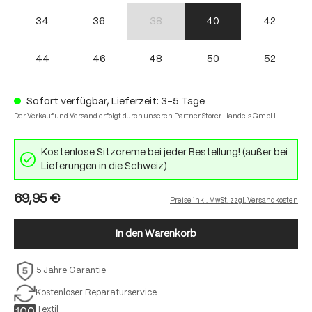
34
36
38
40
42
(Diese Option ist zurzeit nicht verfügbar.)
44
46
48
50
52
Sofort verfügbar, Lieferzeit: 3-5 Tage
Der Verkauf und Versand erfolgt durch unseren Partner Storer Handels GmbH.
Kostenlose Sitzcreme bei jeder Bestellung! (außer bei
Lieferungen in die Schweiz)
69,95 €
Preise inkl. MwSt. zzgl. Versandkosten
In den Warenkorb
5 Jahre Garantie
Kostenloser Reparaturservice
Textil