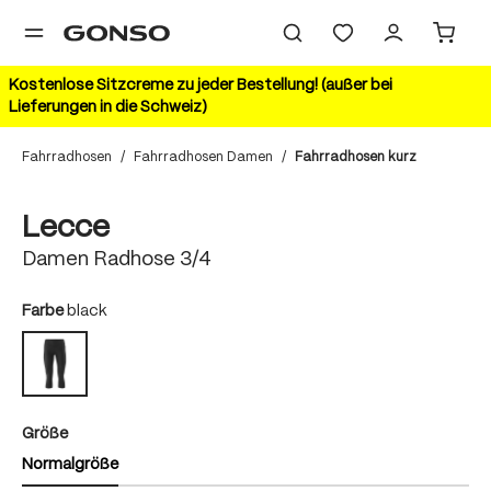
alt springen
Kostenlose Sitzcreme zu jeder Bestellung! (außer bei
Lieferungen in die Schweiz)
Fahrradhosen
/
Fahrradhosen Damen
/
Fahrradhosen kurz
Bildergalerie überspringen
Lecce
Damen Radhose 3/4
auswählen
Farbe
black
black
auswählen
Größe
Normalgröße