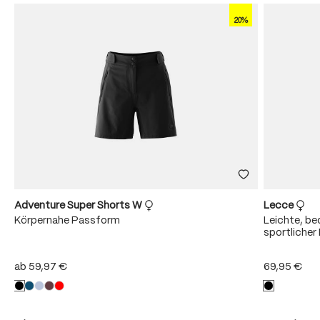
20%
Adventure Super Shorts W
Lecce
Körpernahe Passform
Leichte, b
sportliche
ab
59,97 €
69,95 €