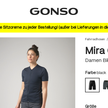
 Sitzcreme zu jeder Bestellung! (außer bei Lieferungen in d
Fahrradhosen
/
Mira
Damen Bi
auswä
Farbe
black
black
auswä
Größe