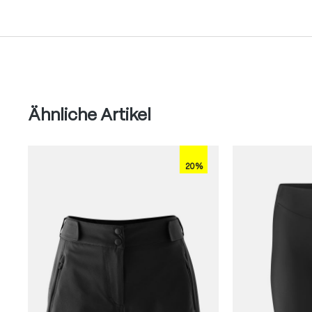
Produktgalerie überspringen
Ähnliche Artikel
20%