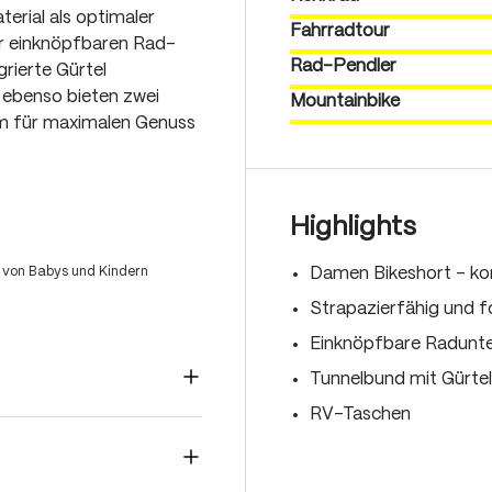
rial als optimaler
Fahrradtour
er einknöpfbaren Rad-
Rad-Pendler
rierte Gürtel
 ebenso bieten zwei
Mountainbike
um für maximalen Genuss
Highlights
 von Babys und Kindern
Damen Bikeshort – ko
Strapazierfähig und f
Einknöpfbare Radunte
Tunnelbund mit Gürte
RV-Taschen