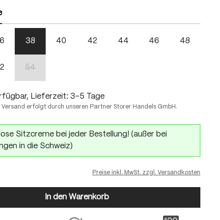
e
6
38
40
42
44
46
48
on ist zurzeit nicht verfügbar.)
2
54
(Diese Option ist zurzeit nicht verfügbar.)
fügbar, Lieferzeit: 3-5 Tage
 Versand erfolgt durch unseren Partner Storer Handels GmbH.
ose Sitzcreme bei jeder Bestellung! (außer bei
ngen in die Schweiz)
Preise inkl. MwSt. zzgl. Versandkosten
In den Warenkorb