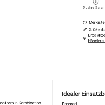
5 Jahre Garan
Merkliste
Größenta
Bitte akz
Händlersu
Idealer Einsatzb
assform in Kombination
Rennrad