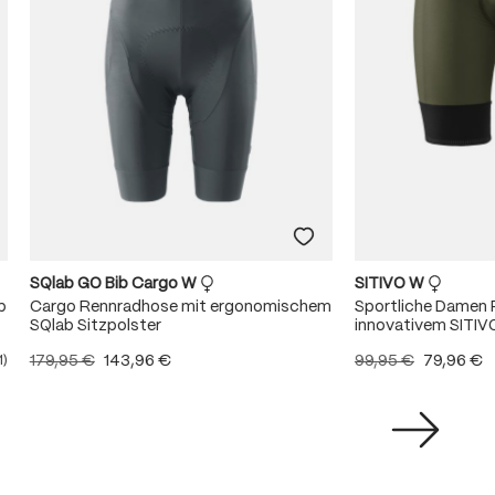
SQlab GO Bib Cargo W
SITIVO W
b
Cargo Rennradhose mit ergonomischem
Sportliche Damen 
SQlab Sitzpolster
innovativem SITIV
179,95 €
143,96 €
99,95 €
79,96 €
1)
ittliche Bewertung von 5 von 5 Sternen