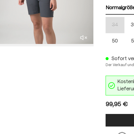
Normalgröß
34
3
(Diese Opti
50
5
Sofort ver
Der Verkauf und
Kostenl
Lieferu
99,95 €