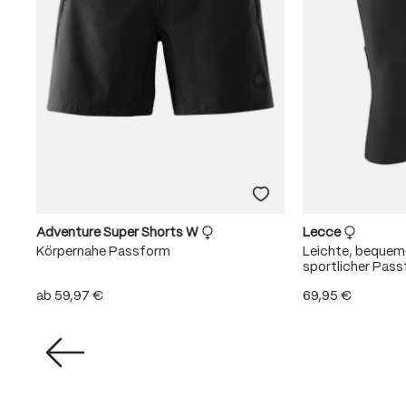
Adventure Super Shorts W
Lecce
Körpernahe Passform
Leichte, beque
sportlicher Pas
ab
59,97 €
69,95 €