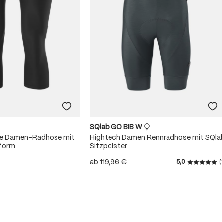
SQlab GO BIB W
me Damen-Radhose mit
Hightech Damen Rennradhose mit SQla
sform
Sitzpolster
ab
119,96 €
5,0
(
Durchschn